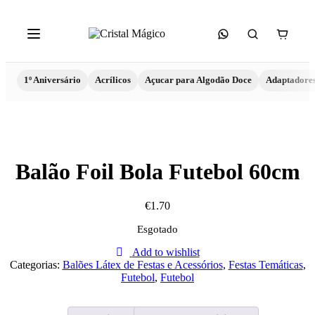
1º Aniversário
Acrílicos
Açucar para Algodão Doce
Adaptadore
Balão Foil Bola Futebol 60cm
€
1.70
Esgotado
Add to wishlist
Categorias:
Balões Látex de Festas e Acessórios
,
Festas Temáticas
,
Futebol
,
Futebol