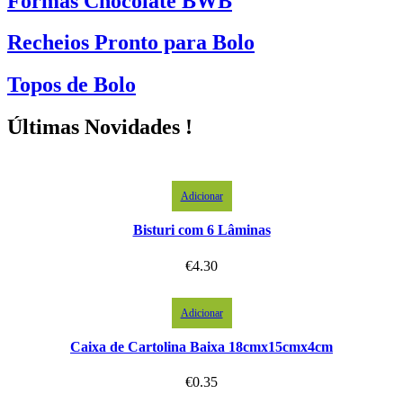
Formas Chocolate BWB
Recheios Pronto para Bolo
Topos de Bolo
Últimas Novidades !
Adicionar
Bisturi com 6 Lâminas
€
4.30
Adicionar
Caixa de Cartolina Baixa 18cmx15cmx4cm
€
0.35