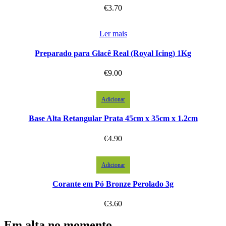
€
3.70
Ler mais
Preparado para Glacê Real (Royal Icing) 1Kg
€
9.00
Adicionar
Base Alta Retangular Prata 45cm x 35cm x 1.2cm
€
4.90
Adicionar
Corante em Pó Bronze Perolado 3g
€
3.60
Em alta no momento