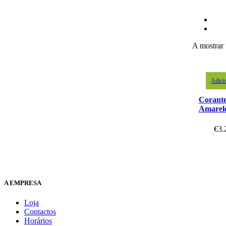
A mostrar 
Adici
Corant
Amarel
€
3.
A EMPRESA
Loja
Contactos
Horários