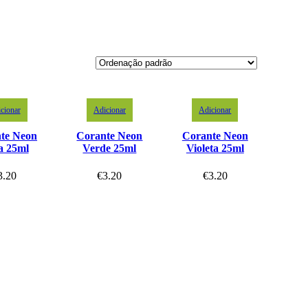
cionar
Adicionar
Adicionar
te Neon
Corante Neon
Corante Neon
a 25ml
Verde 25ml
Violeta 25ml
3.20
€
3.20
€
3.20