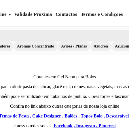
ine
Validade Próxima
Contactos
Termos e Condições
dores
Aromas Concentrado
Aviões / Planes
Azucren
Azucre
Corantes em Gel Neon para Bolos
ra colorir pasta de açúcar, glacê real, cremes, natas vegetais, massas d
bém pode ser utilizado em trabalhos de pintura. Cores fortes e fascinan
Confira no link abaixo outras categorias de nossa loja online
Temas de Festa ,
Cake Designer ,
Balões ,
Topos Bolo ,
Descartávei
e nossas redes socias
Facebook ,
Instagran ,
Pinterest