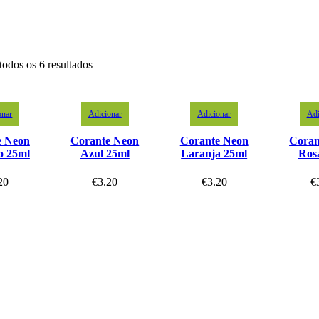
todos os 6 resultados
onar
Adicionar
Adicionar
Adi
e Neon
Corante Neon
Corante Neon
Coran
o 25ml
Azul 25ml
Laranja 25ml
Ros
20
€
3.20
€
3.20
€