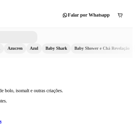
Falar por Whatsapp
n
Azucren
Azul
Baby Shark
Baby Shower e Chá Revelação
e bolo, isomalt e outras criações.
tes.
s