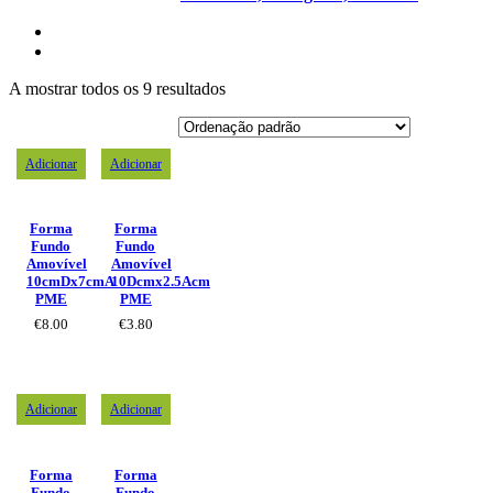
A mostrar todos os 9 resultados
Adicionar
Adicionar
Forma
Forma
Fundo
Fundo
Amovível
Amovível
10cmDx7cmA
10Dcmx2.5Acm
PME
PME
€
8.00
€
3.80
Adicionar
Adicionar
Forma
Forma
Fundo
Fundo