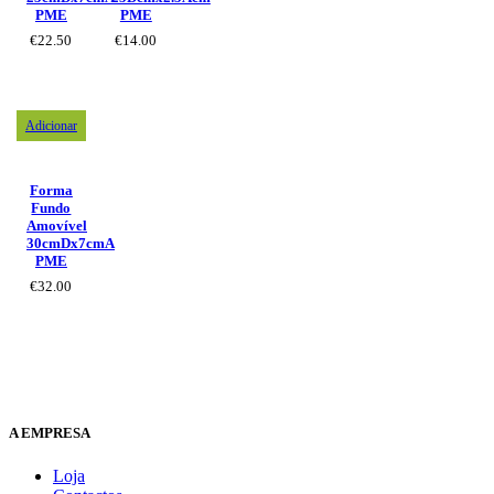
PME
PME
€
22.50
€
14.00
Adicionar
Forma
Fundo
Amovível
30cmDx7cmA
PME
€
32.00
A EMPRESA
Loja