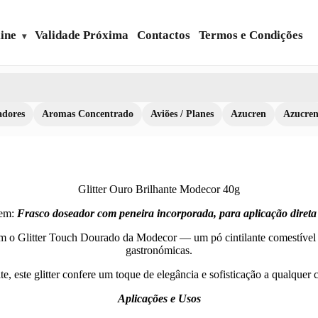
ine
Validade Próxima
Contactos
Termos e Condições
dores
Aromas Concentrado
Aviões / Planes
Azucren
Azucre
Glitter Ouro Brilhante Modecor 40g
em:
Frasco doseador com peneira incorporada, para aplicação direta 
om o Glitter Touch Dourado da Modecor — um pó cintilante comestível 
gastronómicas.
ite, este glitter confere um toque de elegância e sofisticação a qualque
Aplicações e Usos