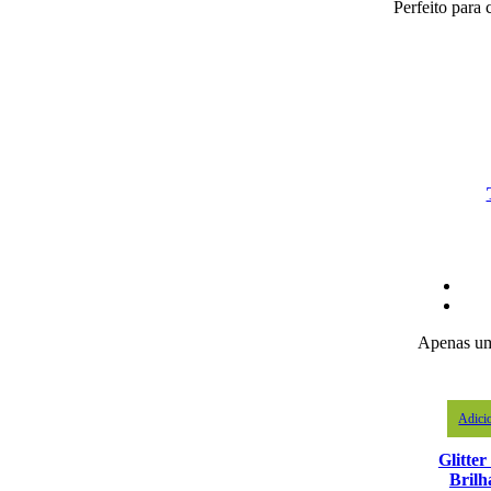
Perfeito para 
Apenas um
Adici
Glitte
Brilh