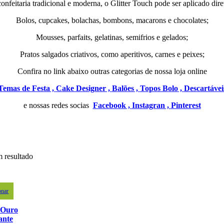
confeitaria tradicional e moderna, o Glitter Touch pode ser aplicado dir
Bolos, cupcakes, bolachas, bombons, macarons e chocolates;
Mousses, parfaits, gelatinas, semifrios e gelados;
Pratos salgados criativos, como aperitivos, carnes e peixes;
Confira no link abaixo outras categorias de nossa loja online
Temas de Festa ,
Cake Designer ,
Balões ,
Topos Bolo ,
Descartávei
e nossas redes socias
Facebook ,
Instagran ,
Pinterest
 resultado
onar
r Ouro
ante