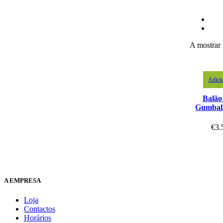
A mostrar 
Adici
Balão
Gumbal
€
3.
A EMPRESA
Loja
Contactos
Horários