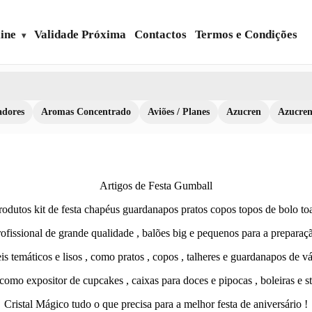
ine
Validade Próxima
Contactos
Termos e Condições
dores
Aromas Concentrado
Aviões / Planes
Azucren
Azucre
Artigos de Festa Gumball
odutos kit de festa chapéus guardanapos pratos copos topos de bolo toa
ofissional de grande qualidade , balões big e pequenos para a preparaçã
s temáticos e lisos , como pratos , copos , talheres e guardanapos de vá
omo expositor de cupcakes , caixas para doces e pipocas , boleiras e s
Cristal Mágico tudo o que precisa para a melhor festa de aniversário !