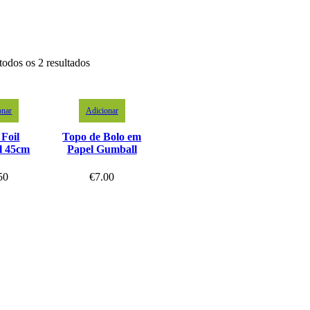
todos os 2 resultados
onar
Adicionar
 Foil
Topo de Bolo em
l 45cm
Papel Gumball
50
€
7.00