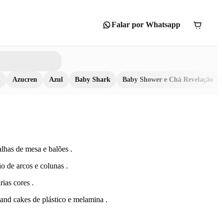
Falar por Whatsapp
n
Azucren
Azul
Baby Shark
Baby Shower e Chá Revelação
lhas de mesa e balões .
o de arcos e colunas .
rias cores .
tand cakes de plástico e melamina .