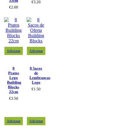
33cm
€
3.20
€
2.60
Adicionar
Adicionar
8
8 Sacos
Pratos
de
Lego
Lembranças
Building
Lego
Blocks
€
1.50
22cm
€
3.50
Adicionar
Adicionar