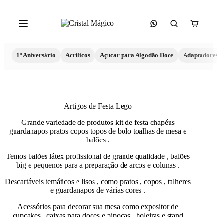
1º Aniversário
Acrílicos
Açucar para Algodão Doce
Adaptadore
Artigos de Festa Lego
Grande variedade de produtos kit de festa chapéus
guardanapos pratos copos topos de bolo toalhas de mesa e
balões .
Temos balões látex profissional de grande qualidade , balões
big e pequenos para a preparação de arcos e colunas .
Descartáveis temáticos e lisos , como pratos , copos , talheres
e guardanapos de várias cores .
Acessórios para decorar sua mesa como expositor de
cupcakes , caixas para doces e pipocas , boleiras e stand