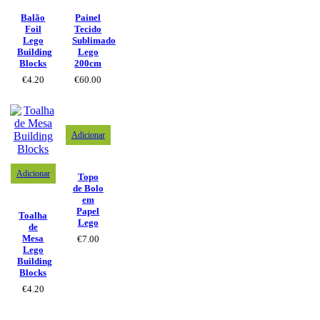
Balão
Painel
Foil
Tecido
Lego
Sublimado
Building
Lego
Blocks
200cm
€
4.20
€
60.00
Adicionar
Adicionar
Topo
de Bolo
em
Papel
Toalha
Lego
de
Mesa
€
7.00
Lego
Building
Blocks
€
4.20