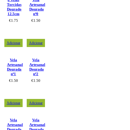
Torcidas
Artesanal
Dourado
Dourada
12.5cm
nº0
€
1.75
€
1.50
Adicionar
Adicionar
Vela
Vela
Artesanal
Artesanal
Dourada
Dourada
nº1
nº2
€
1.50
€
1.50
Adicionar
Adicionar
Vela
Vela
Artesanal
Artesanal
Dourada
Dourada