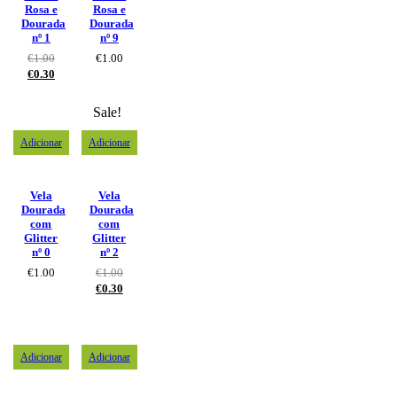
Rosa e
Rosa e
Dourada
Dourada
nº 1
nº 9
€
1.00
€
1.00
€
0.30
Sale!
Adicionar
Adicionar
Vela
Vela
Dourada
Dourada
com
com
Glitter
Glitter
nº 0
nº 2
€
1.00
€
1.00
€
0.30
Adicionar
Adicionar