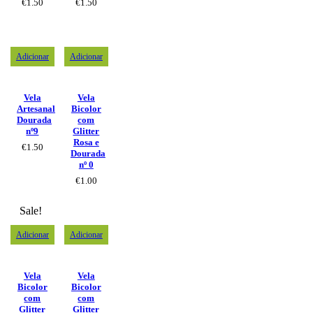
€
1.50
€
1.50
Adicionar
Adicionar
Vela
Vela
Artesanal
Bicolor
Dourada
com
nº9
Glitter
Rosa e
€
1.50
Dourada
nº 0
€
1.00
Sale!
Adicionar
Adicionar
Vela
Vela
Bicolor
Bicolor
com
com
Glitter
Glitter