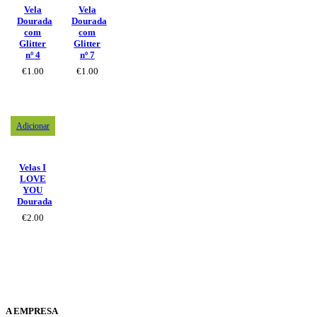
Vela
Vela
Dourada
Dourada
com
com
Glitter
Glitter
nº 4
nº 7
€
1.00
€
1.00
Adicionar
Velas I
LOVE
YOU
Dourada
€
2.00
A EMPRESA