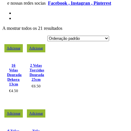
e nossas redes socias
Facebook ,
Instagran ,
Pinterest
A mostrar todos os 21 resultados
Adicionar
Adicionar
16
2 Velas
Velas
Torcidas
Dourada
Dourada
Dekora
25cm
13cm
€
6.50
€
4.50
Adicionar
Adicionar
6 Velas
Vela