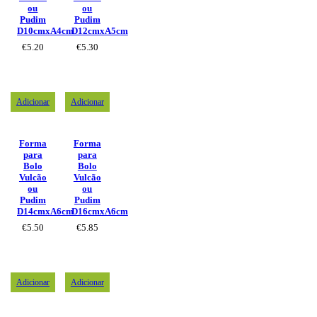
ou
ou
Pudim
Pudim
D10cmxA4cm
D12cmxA5cm
€
5.20
€
5.30
Adicionar
Adicionar
Forma
Forma
para
para
Bolo
Bolo
Vulcão
Vulcão
ou
ou
Pudim
Pudim
D14cmxA6cm
D16cmxA6cm
€
5.50
€
5.85
Adicionar
Adicionar