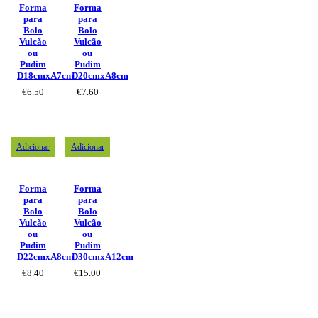
Forma
Forma
para
para
Bolo
Bolo
Vulcão
Vulcão
ou
ou
Pudim
Pudim
D18cmxA7cm
D20cmxA8cm
€
6.50
€
7.60
Adicionar
Adicionar
Forma
Forma
para
para
Bolo
Bolo
Vulcão
Vulcão
ou
ou
Pudim
Pudim
D22cmxA8cm
D30cmxA12cm
€
8.40
€
15.00