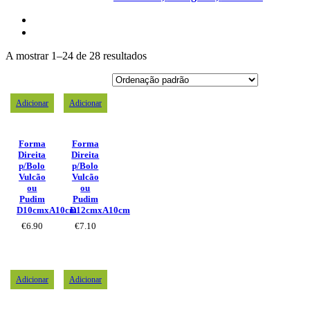
A mostrar 1–24 de 28 resultados
Adicionar
Adicionar
Forma
Forma
Direita
Direita
p/Bolo
p/Bolo
Vulcão
Vulcão
ou
ou
Pudim
Pudim
D10cmxA10cm
D12cmxA10cm
€
6.90
€
7.10
Adicionar
Adicionar