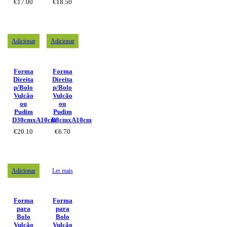
€
17.00
€
18.50
Adicionar
Adicionar
Forma
Forma
Direita
Direita
p/Bolo
p/Bolo
Vulcão
Vulcão
ou
ou
Pudim
Pudim
D30cmxA10cm
D8cmxA10cm
€
20.10
€
6.70
Adicionar
Ler mais
Forma
Forma
para
para
Bolo
Bolo
Vulcão
Vulcão