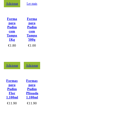
Adicionar
Ler mais
Forma
Forma
para
para
Pudim
Pudim
com
com
Tampa
Tampa
1Kg
500g
€
1.80
€
1.00
Adicionar
Adicionar
Formas
Formas
para
para
Pudim
Pudim
Flor
Plissada
1.100ml
1.100ml
€
11.90
€
11.90