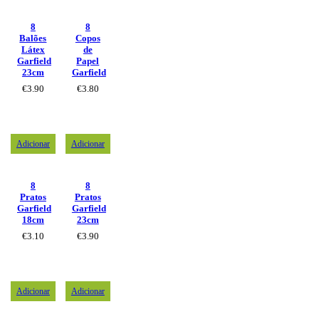
8
8
Balões
Copos
Látex
de
Garfield
Papel
23cm
Garfield
€
3.90
€
3.80
Adicionar
Adicionar
8
8
Pratos
Pratos
Garfield
Garfield
18cm
23cm
€
3.10
€
3.90
Adicionar
Adicionar