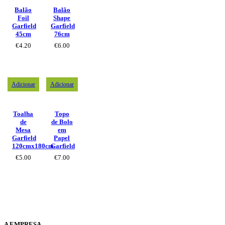
Balão
Balão
Foil
Shape
Garfield
Garfield
45cm
76cm
€
4.20
€
6.00
Adicionar
Adicionar
Toalha
Topo
de
de Bolo
Mesa
em
Garfield
Papel
120cmx180cm
Garfield
€
5.00
€
7.00
A EMPRESA