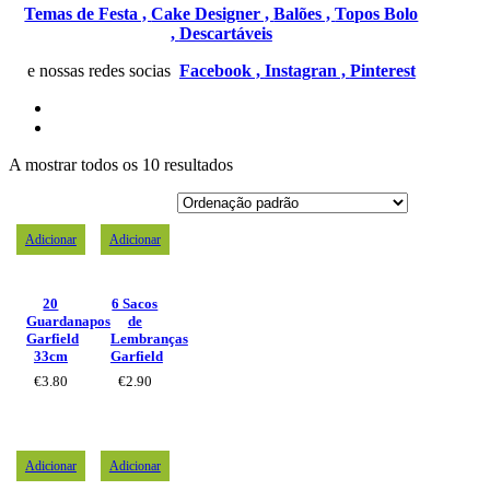
Temas de Festa ,
Cake Designer ,
Balões ,
Topos Bolo
,
Descartáveis
e nossas redes socias
Facebook ,
Instagran ,
Pinterest
A mostrar todos os 10 resultados
Adicionar
Adicionar
20
6 Sacos
Guardanapos
de
Garfield
Lembranças
33cm
Garfield
€
3.80
€
2.90
Adicionar
Adicionar