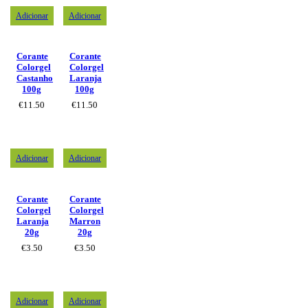
Adicionar
Adicionar
Corante
Corante
Colorgel
Colorgel
Castanho
Laranja
100g
100g
€
11.50
€
11.50
Adicionar
Adicionar
Corante
Corante
Colorgel
Colorgel
Laranja
Marron
20g
20g
€
3.50
€
3.50
Adicionar
Adicionar