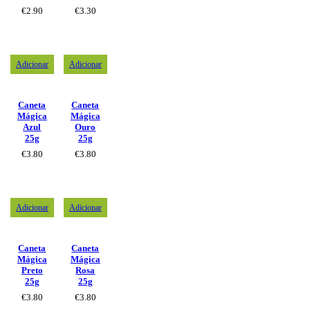
€
2.90
€
3.30
Adicionar
Adicionar
Caneta
Caneta
Mágica
Mágica
Azul
Ouro
25g
25g
€
3.80
€
3.80
Adicionar
Adicionar
Caneta
Caneta
Mágica
Mágica
Preto
Rosa
25g
25g
€
3.80
€
3.80