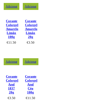
Adicionar
Adicionar
Corante
Corante
Colorgel
Colorgel
Amarelo
Amarelo
Limão
Limão
100g
20g
€
11.50
€
3.50
Adicionar
Adicionar
Corante
Corante
Colorgel
Colorgel
Azul
Azul
1837
Céu
20g
100g
€
3.50
€
11.50