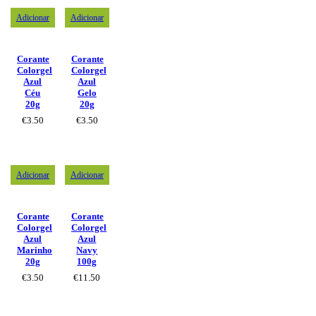
Adicionar
Adicionar
Corante
Corante
Colorgel
Colorgel
Azul
Azul
Céu
Gelo
20g
20g
€
3.50
€
3.50
Adicionar
Adicionar
Corante
Corante
Colorgel
Colorgel
Azul
Azul
Marinho
Navy
20g
100g
€
3.50
€
11.50