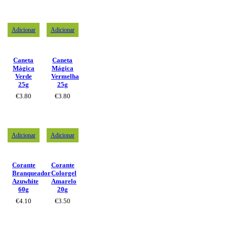
Adicionar
Adicionar
Caneta
Caneta
Mágica
Mágica
Verde
Vermelha
25g
25g
€
3.80
€
3.80
Adicionar
Adicionar
Corante
Corante
Branqueador
Colorgel
Azuwhite
Amarelo
60g
20g
€
4.10
€
3.50