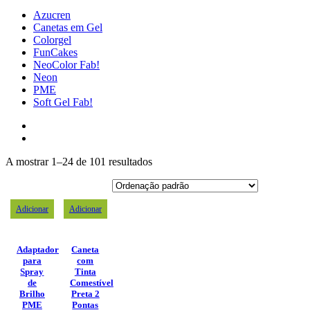
Azucren
Canetas em Gel
Colorgel
FunCakes
NeoColor Fab!
Neon
PME
Soft Gel Fab!
A mostrar 1–24 de 101 resultados
Adicionar
Adicionar
Adaptador
Caneta
para
com
Spray
Tinta
de
Comestível
Brilho
Preta 2
PME
Pontas