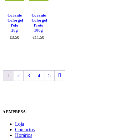
Corante
Corante
Colorgel
Colorgel
Pele
Preto
20g
100g
€
3.50
€
11.50
1
2
3
4
5
A EMPRESA
Loja
Contactos
Horários