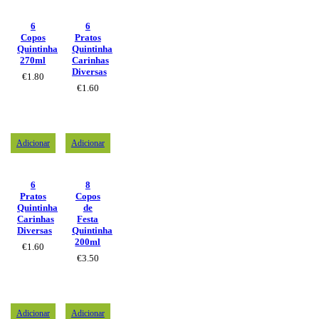
6
6
Copos
Pratos
Quintinha
Quintinha
270ml
Carinhas
Diversas
€
1.80
€
1.60
Adicionar
Adicionar
6
8
Pratos
Copos
Quintinha
de
Carinhas
Festa
Diversas
Quintinha
200ml
€
1.60
€
3.50
Adicionar
Adicionar