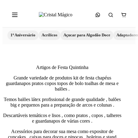
1º Aniversário
Acrílicos
Açucar para Algodão Doce
Adaptadore
Artigos de Festa Quintinha
Grande variedade de produtos kit de festa chapéus
guardanapos pratos copos topos de bolo toalhas de mesa e
balões .
Temos balões látex profissional de grande qualidade , balões
big e pequenos para a preparação de arcos e colunas .
Descartáveis temáticos e lisos , como pratos , copos , talheres
e guardanapos de várias cores .
Acessórios para decorar sua mesa como expositor de
cupcakes , caixas para doces e pipocas , boleiras e stand