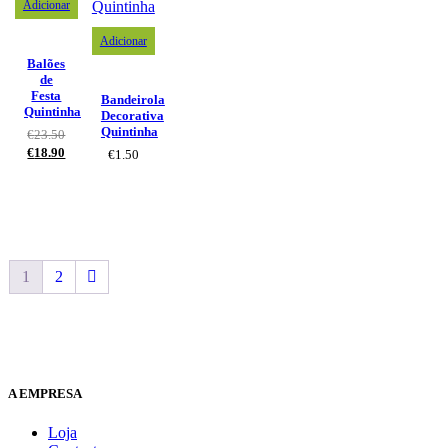
Adicionar
Adicionar
Balões
de
Festa
Bandeirola
Quintinha
Decorativa
Quintinha
€
23.50
€
18.90
€
1.50
1
2
A EMPRESA
Loja