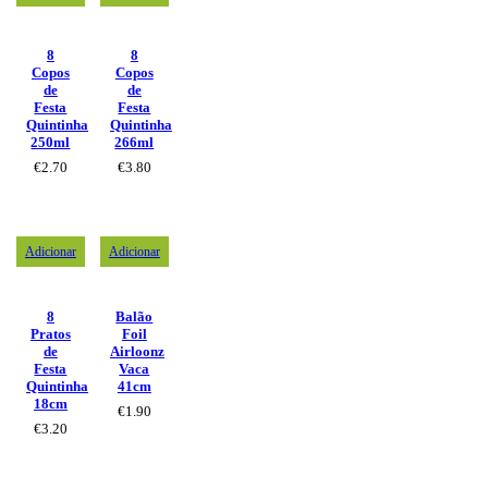
8
8
Copos
Copos
de
de
Festa
Festa
Quintinha
Quintinha
250ml
266ml
€
2.70
€
3.80
Adicionar
Adicionar
8
Balão
Pratos
Foil
de
Airloonz
Festa
Vaca
Quintinha
41cm
18cm
€
1.90
€
3.20