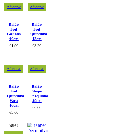
Adicionar
Adicionar
Balão
Balão
Foil
Foil
Galinha
Quintinha
60cm
43cm
€
1.90
€
3.20
Adicionar
Adicionar
Balão
Balão
Foil
Shape
Quintinha
Porquinho
Vaca
89cm
46cm
€
6.00
€
3.60
Sale!