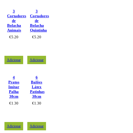
3
3
Cortadores
Cortadores
de
de
Bolacha
Bolacha
Animais
Quintinha
€
5.20
€
5.20
Adicionar
Adicionar
4
6
Pratos
Balões
Imitar
Látex
Palha
Patinhas
30cm
30cm
€
1.30
€
1.30
Adicionar
Adicionar