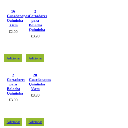
16
2
Guardanapos
Cortadores
Quintinha
para
33cm
Bolacha
Quintinha
€
2.00
€
3.90
Adicionar
Adicionar
2
20
Cortadores
Guardanapos
para
Quintinha
Bolacha
33cm
Quintinha
€
3.80
€
3.90
Adicionar
Adicionar