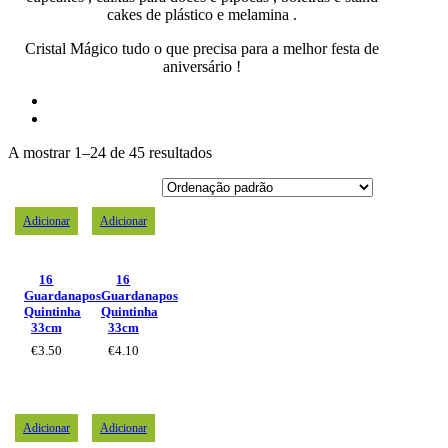
cakes de plástico e melamina .
Cristal Mágico tudo o que precisa para a melhor festa de
aniversário !
A mostrar 1–24 de 45 resultados
Adicionar
Adicionar
16
16
Guardanapos
Guardanapos
Quintinha
Quintinha
33cm
33cm
€
3.50
€
4.10
Adicionar
Adicionar