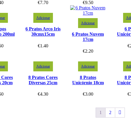
40
€
7.70
€
9.50
onar
Adicionar
Adi
Adicionar
pos
6 Pratos Arco Iris
6 P
o 200ml
30cmx15cm
6 Pratos Nuvem
Unicór
17cm
50
€
1.40
€
€
2.20
onar
Adicionar
Adicionar
Adi
s Cores
8 Pratos Cores
8 Pratos
8 P
s 20cm
Diversas 25cm
Unicórnio 18cm
Unicór
50
€
4.30
€
3.00
€
1
2