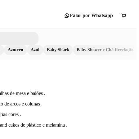
Falar por Whatsapp
n
Azucren
Azul
Baby Shark
Baby Shower e Chá Revelação
lhas de mesa e balões .
o de arcos e colunas .
rias cores .
tand cakes de plástico e melamina .