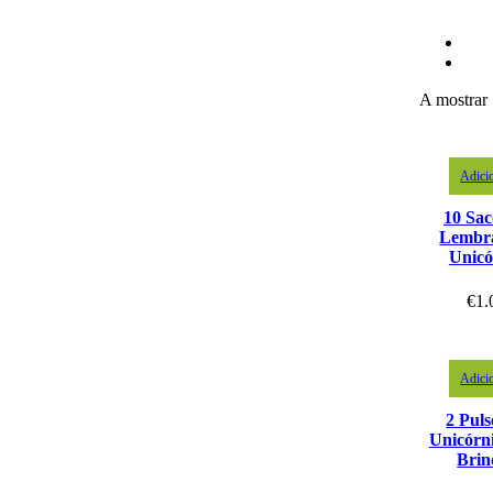
A mostrar 
Adici
10 Sac
Lembr
Unicó
€
1.
Adici
2 Puls
Unicórn
Brin