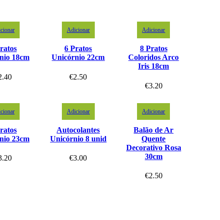
cionar
Adicionar
Adicionar
ratos
6 Pratos
8 Pratos
nio 18cm
Unicórnio 22cm
Coloridos Arco
Iris 18cm
2.40
€
2.50
€
3.20
cionar
Adicionar
Adicionar
ratos
Autocolantes
Balão de Ar
nio 23cm
Unicórnio 8 unid
Quente
Decorativo Rosa
30cm
3.20
€
3.00
€
2.50