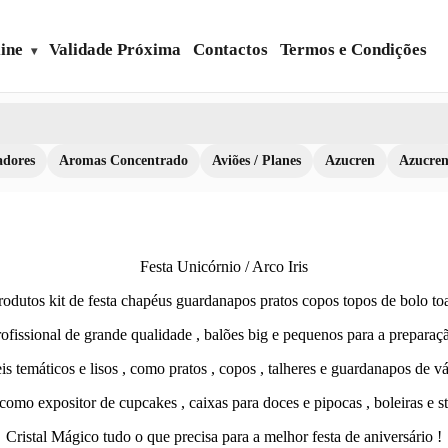
ine
Validade Próxima
Contactos
Termos e Condições
dores
Aromas Concentrado
Aviões / Planes
Azucren
Azucre
Festa Unicórnio / Arco Iris
odutos kit de festa chapéus guardanapos pratos copos topos de bolo toa
ofissional de grande qualidade , balões big e pequenos para a preparaçã
s temáticos e lisos , como pratos , copos , talheres e guardanapos de vá
omo expositor de cupcakes , caixas para doces e pipocas , boleiras e s
Cristal Mágico tudo o que precisa para a melhor festa de aniversário !