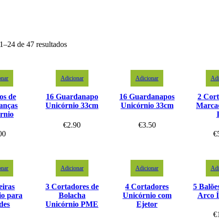
1–24 de 47 resultados
onar
Adicionar
Adicionar
Adi
os de
16 Guardanapo
16 Guardanapos
2 Cort
anças
Unicórnio 33cm
Unicórnio 33cm
Marca
rnio
€
2.90
€
3.50
00
€
onar
Adicionar
Adicionar
Adi
eiras
3 Cortadores de
4 Cortadores
5 Balõe
io para
Bolacha
Unicórnio com
Arco Í
des
Unicórnio PME
Ejetor
€