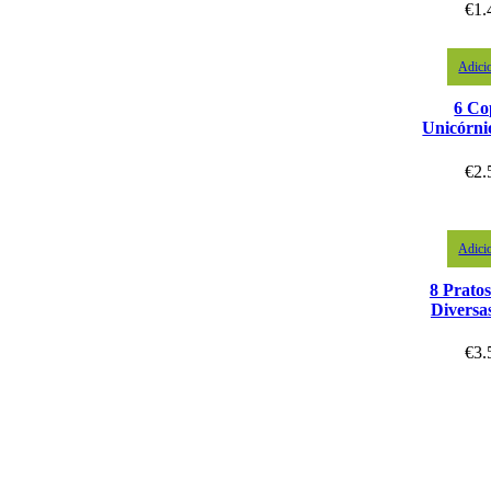
€
1.
Adici
6 Co
Unicórni
€
2.
Adici
8 Prato
Diversa
€
3.