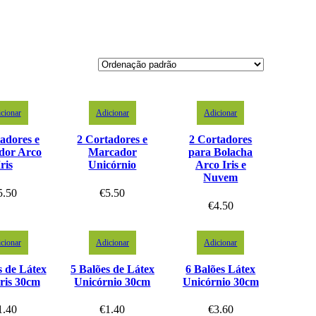
cionar
Adicionar
Adicionar
adores e
2 Cortadores e
2 Cortadores
dor Arco
Marcador
para Bolacha
Iris
Unicórnio
Arco Iris e
Nuvem
5.50
€
5.50
€
4.50
cionar
Adicionar
Adicionar
s de Látex
5 Balões de Látex
6 Balões Látex
ris 30cm
Unicórnio 30cm
Unicórnio 30cm
1.40
€
1.40
€
3.60