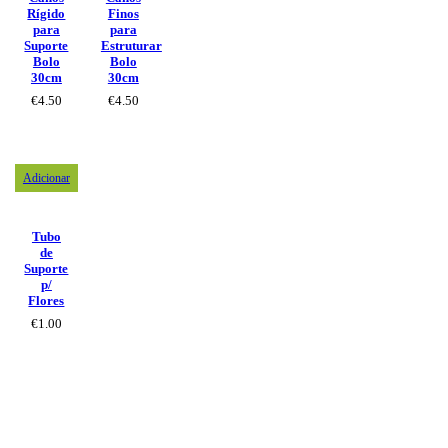
Rígido
Finos
para
para
Suporte
Estruturar
Bolo
Bolo
30cm
30cm
€
4.50
€
4.50
Adicionar
Tubo
de
Suporte
p/
Flores
€
1.00