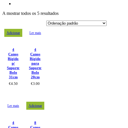
A mostrar todos os 5 resultados
Adicionar
Ler mais
4
4
Canos
Canos
Rígido
Rígido
p/
para
Suporte
Suporte
Bolo
Bolo
31cm
20cm
€
4.50
€
3.00
Ler mais
Adicionar
4
8
Canos
Canos