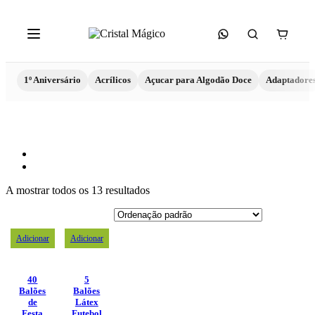
1º Aniversário
Acrílicos
Açucar para Algodão Doce
Adaptadore
A mostrar todos os 13 resultados
Adicionar
Adicionar
40
5
Balões
Balões
de
Látex
Festa
Futebol