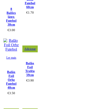
Futebol
60cm
8
€
1.70
Balões
látex
Futebol
30cm
€
3.00
Adicionar
Ler mais
Balão
Foil
Troféu
Balão
59cm
Foil
Orbz
€
3.90
Futebol
40cm
€
3.50