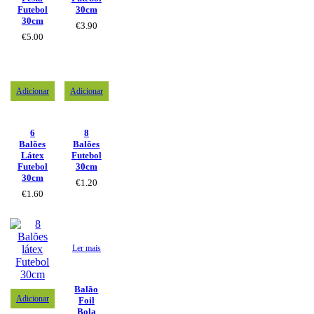
Futebol
30cm
30cm
€
3.90
€
5.00
Adicionar
Adicionar
6
8
Balões
Balões
Látex
Futebol
Futebol
30cm
30cm
€
1.20
€
1.60
Ler mais
Balão
Adicionar
Foil
Bola