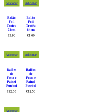
Adicionar
Adicionar
Balão
Balão
Foil
Foil
Troféu
Troféu
72cm
84cm
€
3.90
€
1.60
Adicionar
Adicionar
Balões
Balões
de
de
Festa e
Festa e
Painel
Painel
Futebol
Futebol
€
12.50
€
12.50
Adicionar