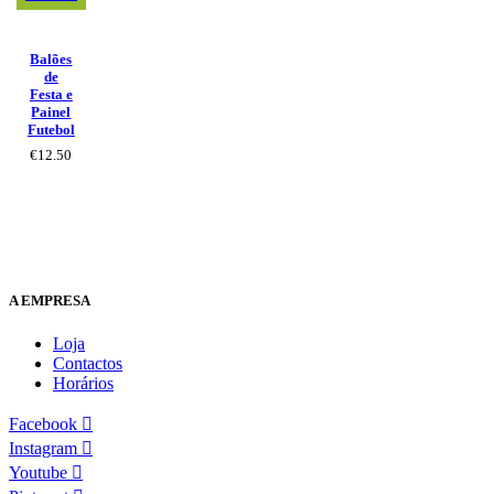
Balões
de
Festa e
Painel
Futebol
€
12.50
A EMPRESA
Loja
Contactos
Horários
Facebook
Instagram
Youtube