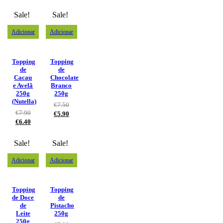
Sale!
Sale!
Adicionar
Adicionar
Topping
Topping
de
de
Cacau
Chocolate
e Avelã
Branco
250g
250g
(Nutella)
€
7.50
€
7.90
€
5.90
€
6.40
Sale!
Sale!
Adicionar
Adicionar
Topping
Topping
de Doce
de
de
Pistacho
Leite
250g
250g