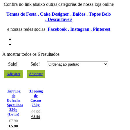
Confira no link abaixo outras categorias de nossa loja online
Temas de Festa ,
Cake Designer ,
Balões ,
Topos Bolo
,
Descartáveis
e nossas redes socias
Facebook ,
Instagran ,
Pinterest
A mostrar todos os 6 resultados
Sale!
Sale!
Adicionar
Adicionar
Topping
Topping
de
de
Bolacha
Cacau
Speculoos
250g
250g
€
6.90
(Lotus)
€
5.50
€
7.90
€
5.90