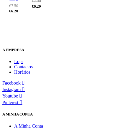
€
7.90
€
7.50
€
6.20
€
6.20
A EMPRESA
Loja
Contactos
Horários
Facebook
Instagram
Youtube
Pinterest
A MINHA CONTA
A Minha Conta