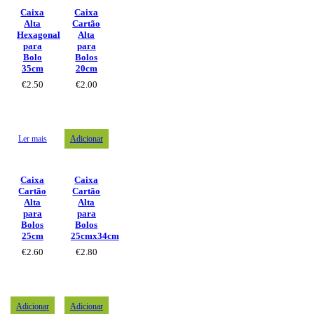
Caixa
Caixa
Alta
Cartão
Hexagonal
Alta
para
para
Bolo
Bolos
35cm
20cm
€
2.50
€
2.00
Ler mais
Adicionar
Caixa
Caixa
Cartão
Cartão
Alta
Alta
para
para
Bolos
Bolos
25cm
25cmx34cm
€
2.60
€
2.80
Adicionar
Adicionar