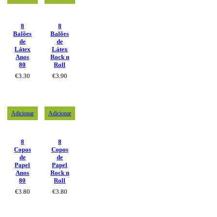
8
8
Balões
Balões
de
de
Látex
Látex
Anos
Rock n
80
Roll
€
3.30
€
3.90
Adicionar
Adicionar
8
8
Copos
Copos
de
de
Papel
Papel
Anos
Rock n
80
Roll
€
3.80
€
3.80