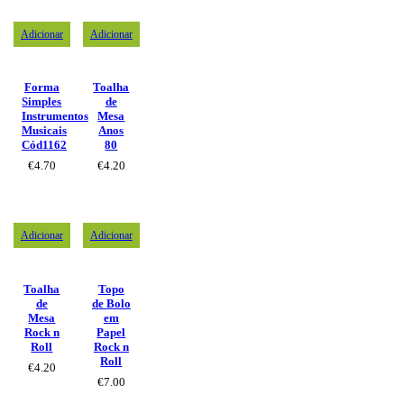
Adicionar
Adicionar
Forma
Toalha
Simples
de
Instrumentos
Mesa
Musicais
Anos
Cód1162
80
€
4.70
€
4.20
Adicionar
Adicionar
Toalha
Topo
de
de Bolo
Mesa
em
Rock n
Papel
Roll
Rock n
Roll
€
4.20
€
7.00