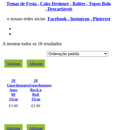
Temas de Festa ,
Cake Designer ,
Balões ,
Topos Bolo
,
Descartáveis
e nossas redes socias
Facebook ,
Instagran ,
Pinterest
A mostrar todos os 18 resultados
Adicionar
Adicionar
20
20
Guardanapos
Guardanapos
Anos
Rock n
80
Roll
33cm
33cm
€
3.80
€
2.90
Adicionar
Adicionar