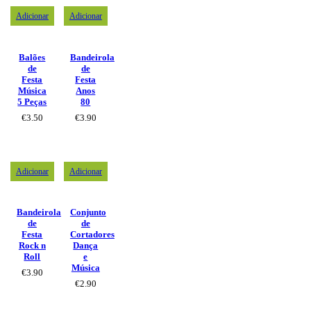
Adicionar
Adicionar
Balões
Bandeirola
de
de
Festa
Festa
Música
Anos
5 Peças
80
€
3.50
€
3.90
Adicionar
Adicionar
Bandeirola
Conjunto
de
de
Festa
Cortadores
Rock n
Dança
Roll
e
Música
€
3.90
€
2.90