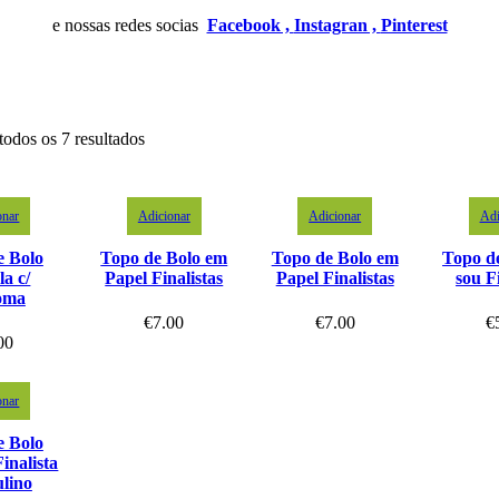
e nossas redes socias
Facebook ,
Instagran ,
Pinterest
todos os 7 resultados
onar
Adicionar
Adicionar
Adi
e Bolo
Topo de Bolo em
Topo de Bolo em
Topo d
la c/
Papel Finalistas
Papel Finalistas
sou Fi
oma
€
7.00
€
7.00
€
00
onar
e Bolo
Finalista
lino