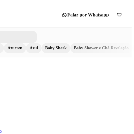
Falar por Whatsapp
n
Azucren
Azul
Baby Shark
Baby Shower e Chá Revelação
s