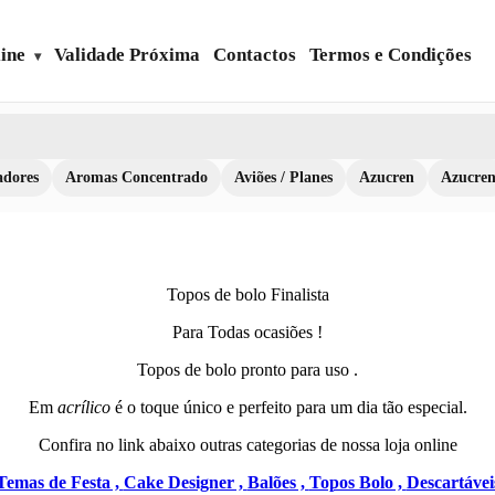
ine
Validade Próxima
Contactos
Termos e Condições
dores
Aromas Concentrado
Aviões / Planes
Azucren
Azucre
Topos de bolo Finalista
Para Todas ocasiões !
Topos de bolo pronto para uso .
Em
acrílico
é o toque único e perfeito para um dia tão especial.
Confira no link abaixo outras categorias de nossa loja online
Temas de Festa ,
Cake Designer ,
Balões ,
Topos Bolo ,
Descartávei