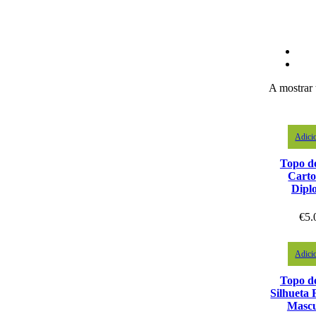
A mostrar 
Adici
Topo d
Carto
Dipl
€
5.
Adici
Topo d
Silhueta 
Mascu