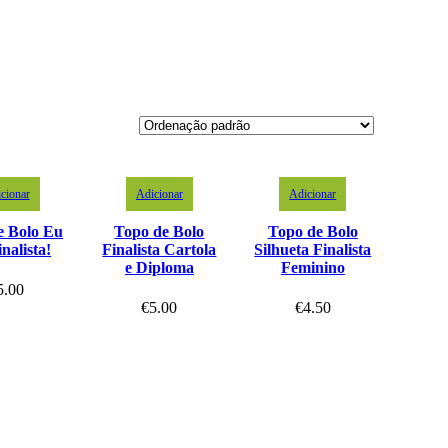
cionar
Adicionar
Adicionar
e Bolo Eu
Topo de Bolo
Topo de Bolo
nalista!
Finalista Cartola
Silhueta Finalista
e Diploma
Feminino
5.00
€
5.00
€
4.50