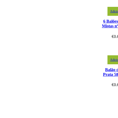
Adici
6 Balõe
Mistas n
€
0.
Adici
Balão 
Prata 5
€
0.