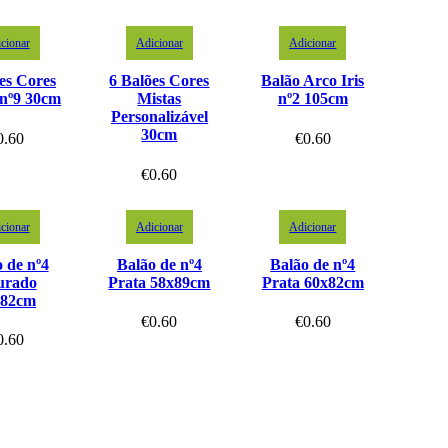
cionar
Adicionar
Adicionar
es Cores
6 Balões Cores
Balão Arco Iris
 nº9 30cm
Mistas
nº2 105cm
Personalizável
30cm
0.60
€
0.60
€
0.60
cionar
Adicionar
Adicionar
 de nº4
Balão de nº4
Balão de nº4
urado
Prata 58x89cm
Prata 60x82cm
x82cm
€
0.60
€
0.60
0.60