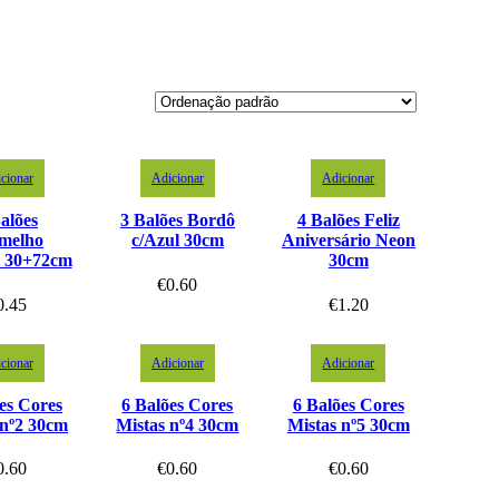
cionar
Adicionar
Adicionar
alões
3 Balões Bordô
4 Balões Feliz
melho
c/Azul 30cm
Aniversário Neon
l 30+72cm
30cm
€
0.60
0.45
€
1.20
cionar
Adicionar
Adicionar
es Cores
6 Balões Cores
6 Balões Cores
 nº2 30cm
Mistas nº4 30cm
Mistas nº5 30cm
0.60
€
0.60
€
0.60