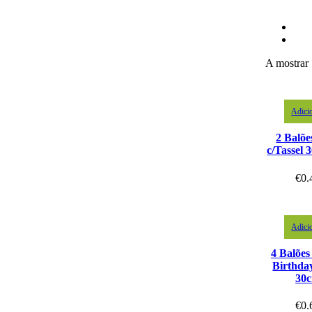
A mostrar 
Adici
2 Balõe
c/Tassel
€
0.
Adici
4 Balõe
Birthda
30
€
0.