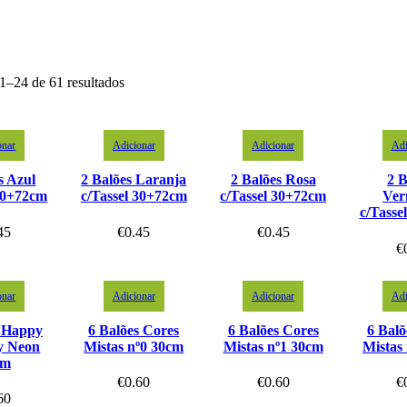
1–24 de 61 resultados
onar
Adicionar
Adicionar
Adi
s Azul
2 Balões Laranja
2 Balões Rosa
2 B
 30+72cm
c/Tassel 30+72cm
c/Tassel 30+72cm
Ver
c/Tasse
45
€
0.45
€
0.45
€
onar
Adicionar
Adicionar
Adi
s Happy
6 Balões Cores
6 Balões Cores
6 Balõ
y Neon
Mistas nº0 30cm
Mistas nº1 30cm
Mistas
cm
€
0.60
€
0.60
€
60