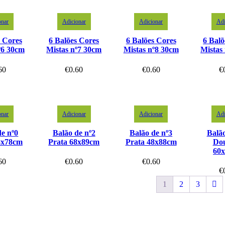
onar
Adicionar
Adicionar
Adi
s Cores
6 Balões Cores
6 Balões Cores
6 Balõ
º6 30cm
Mistas nº7 30cm
Mistas nº8 30cm
Mistas
60
€
0.60
€
0.60
€
onar
Adicionar
Adicionar
Adi
de nº0
Balão de nº2
Balão de nº3
Balão
8x78cm
Prata 68x89cm
Prata 48x88cm
Do
60
60
€
0.60
€
0.60
€
1
2
3