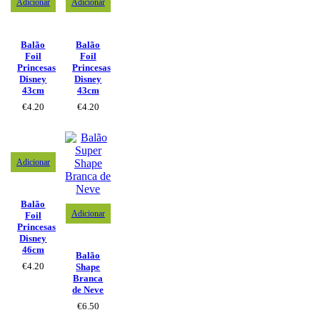
Adicionar
Adicionar
Balão
Balão
Foil
Foil
Princesas
Princesas
Disney
Disney
43cm
43cm
€
4.20
€
4.20
Adicionar
Balão
Adicionar
Foil
Princesas
Disney
46cm
Balão
€
4.20
Shape
Branca
de Neve
€
6.50