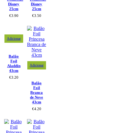
Disney
Disney
25cm
25cm
€
3.90
€
3.50
Adicionar
Balão
Foil
Adicionar
Aladdin
43cm
€
3.20
Balão
Foil
Branca
de Neve
43cm
€
4.20