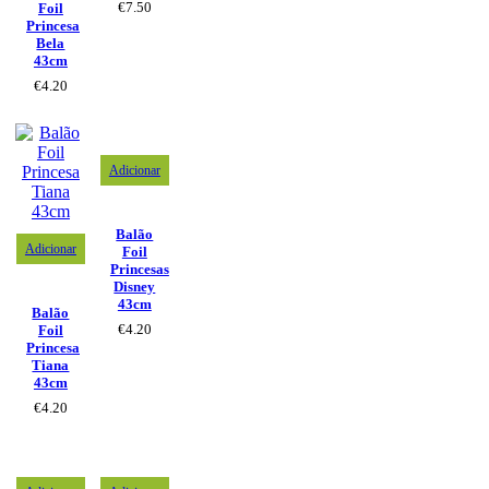
€
7.50
Foil
Princesa
Bela
43cm
€
4.20
Adicionar
Balão
Adicionar
Foil
Princesas
Disney
43cm
Balão
€
4.20
Foil
Princesa
Tiana
43cm
€
4.20