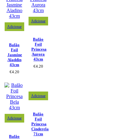
Adicionar
Adicionar
Balão
Foil
Balão
Princesa
Foil
Aurora
Jasmine
43cm
Aladdin
43cm
€
4.20
€
4.20
Adicionar
Balão
Adicionar
Foil
Princesa
Cinderela
71cm
Balão