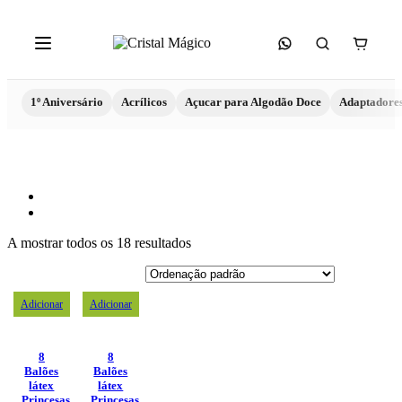
1º Aniversário
Acrílicos
Açucar para Algodão Doce
Adaptadore
A mostrar todos os 18 resultados
Adicionar
Adicionar
8
8
Balões
Balões
látex
látex
Princesas
Princesas