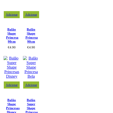
Adicionar
Adicionar
Balão
Balão
Shape
Shape
Princesa
Princesa
90cm
90cm
€
4.90
€
4.90
Adicionar
Adicionar
Balão
Balão
Shape
Super
Princesas
Shape
Disney
Princesa