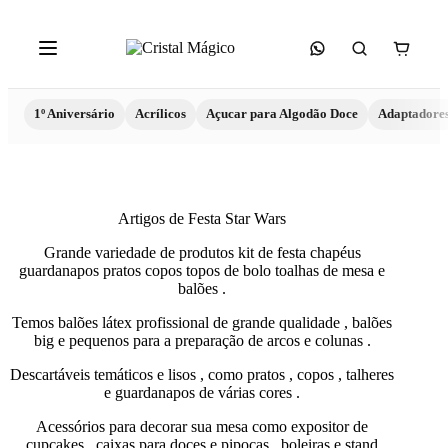
1º Aniversário
Acrílicos
Açucar para Algodão Doce
Adaptadore
Artigos de Festa Star Wars
Grande variedade de produtos kit de festa chapéus
guardanapos pratos copos topos de bolo toalhas de mesa e
balões .
Temos balões látex profissional de grande qualidade , balões
big e pequenos para a preparação de arcos e colunas .
Descartáveis temáticos e lisos , como pratos , copos , talheres
e guardanapos de várias cores .
Acessórios para decorar sua mesa como expositor de
cupcakes , caixas para doces e pipocas , boleiras e stand