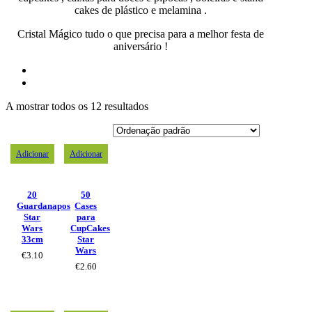
cakes de plástico e melamina .
Cristal Mágico tudo o que precisa para a melhor festa de
aniversário !
A mostrar todos os 12 resultados
Adicionar
Adicionar
20
50
Guardanapos
Cases
Star
para
Wars
CupCakes
33cm
Star
Wars
€
3.10
€
2.60