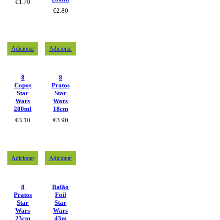
€
1.70
€
2.80
Adicionar
Adicionar
8
8
Copos
Pratos
Star
Star
Wars
Wars
200ml
18cm
€
3.10
€
3.90
Adicionar
Adicionar
8
Balão
Pratos
Foil
Star
Star
Wars
Wars
23cm
43m