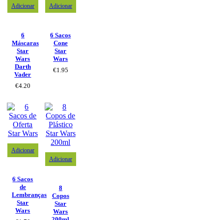
Adicionar
Adicionar
6
6 Sacos
Máscaras
Cone
Star
Star
Wars
Wars
Darth
€
1.95
Vader
€
4.20
Adicionar
Adicionar
6 Sacos
de
8
Lembranças
Copos
Star
Star
Wars
Wars
200ml