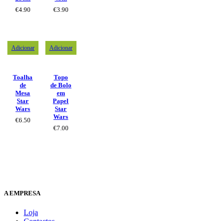
€
4.90
€
3.90
Adicionar
Adicionar
Toalha
Topo
de
de Bolo
Mesa
em
Star
Papel
Wars
Star
Wars
€
6.50
€
7.00
A EMPRESA
Loja