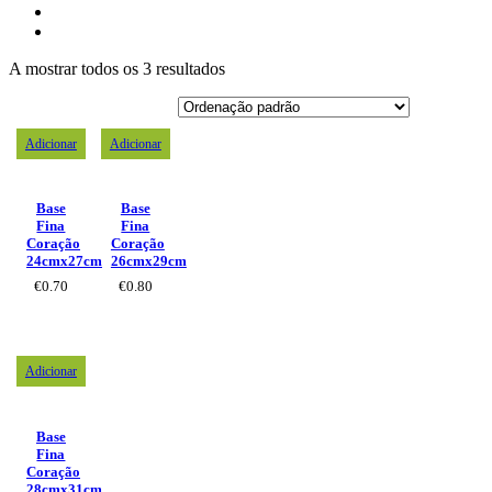
A mostrar todos os 3 resultados
Adicionar
Adicionar
Base
Base
Fina
Fina
Coração
Coração
24cmx27cm
26cmx29cm
€
0.70
€
0.80
Adicionar
Base
Fina
Coração
28cmx31cm