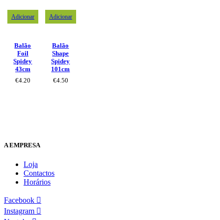
Adicionar
Adicionar
Balão
Balão
Foil
Shape
Spidey
Spidey
43cm
101cm
€
4.20
€
4.50
A EMPRESA
Loja
Contactos
Horários
Facebook
Instagram