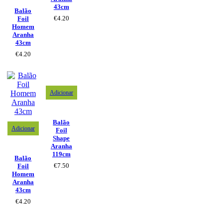
43cm
Balão
€
4.20
Foil
Homem
Aranha
43cm
€
4.20
Adicionar
Balão
Adicionar
Foil
Shape
Aranha
119cm
Balão
€
7.50
Foil
Homem
Aranha
43cm
€
4.20