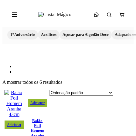
1º Aniversário
Acrílicos
Açucar para Algodão Doce
Adaptadore
A mostrar todos os 6 resultados
Adicionar
Balão
Adicionar
Foil
Homem
Aranha