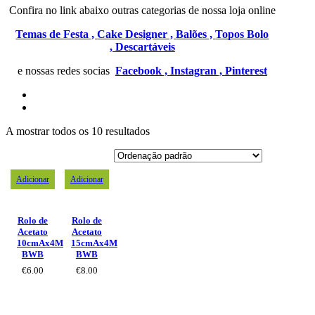
Confira no link abaixo outras categorias de nossa loja online
Temas de Festa ,
Cake Designer ,
Balões ,
Topos Bolo
,
Descartáveis
e nossas redes socias
Facebook ,
Instagran ,
Pinterest
A mostrar todos os 10 resultados
Adicionar
Adicionar
Rolo de
Rolo de
Acetato
Acetato
10cmAx4M
15cmAx4M
BWB
BWB
€
6.00
€
8.00