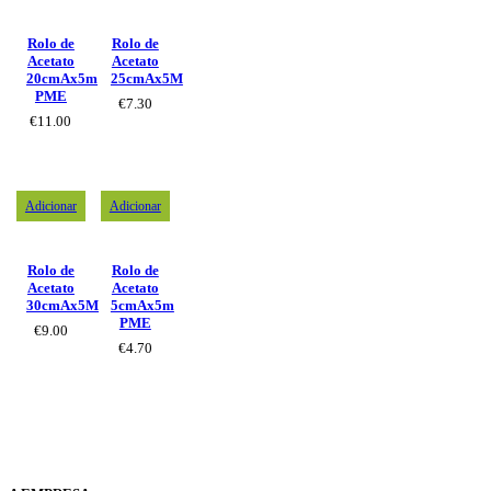
Rolo de
Rolo de
Acetato
Acetato
20cmAx5m
25cmAx5M
PME
€
7.30
€
11.00
Adicionar
Adicionar
Rolo de
Rolo de
Acetato
Acetato
30cmAx5M
5cmAx5m
PME
€
9.00
€
4.70