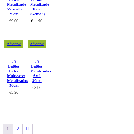
Metalizado
Metalizado
Vermelho
30cm
29cm
(Gemar)
€
9.00
€
11.90
Adicionar
Adicionar
25
25
Balões
Balões
Látex
Metalizados
Multicores
Azul
Metalizados
30cm
30cm
€
3.90
€
3.90
1
2