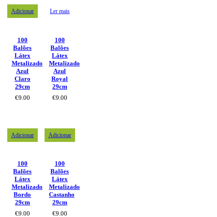
Adicionar
Ler mais
100
100
Balões
Balões
Látex
Látex
Metalizado
Metalizado
Azul
Azul
Claro
Royal
29cm
29cm
€
9.00
€
9.00
Adicionar
Adicionar
100
100
Balões
Balões
Látex
Látex
Metalizado
Metalizado
Bordo
Castanho
29cm
29cm
€
9.00
€
9.00