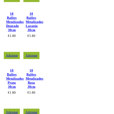
10
10
Balões
Balões
Metalizados
Metalizados
Dourado
Laranja
30cm
30cm
€
1.80
€
1.80
Adicionar
Adicionar
10
10
Balões
Balões
Metalizados
Metalizados
Prata
Rosa
30cm
30cm
€
1.80
€
1.80
Adicionar
Adicionar