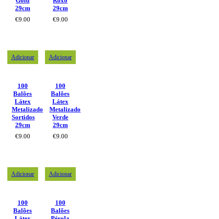
Gold
Roxo
29cm
29cm
€
9.00
€
9.00
Adicionar
Adicionar
100
100
Balões
Balões
Látex
Látex
Metalizado
Metalizado
Sortidos
Verde
29cm
29cm
€
9.00
€
9.00
Adicionar
Adicionar
100
100
Balões
Balões
Látex
Pérola