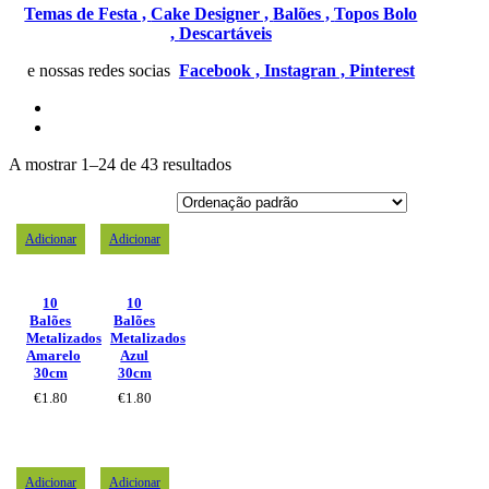
Temas de Festa ,
Cake Designer ,
Balões ,
Topos Bolo
,
Descartáveis
e nossas redes socias
Facebook ,
Instagran ,
Pinterest
A mostrar 1–24 de 43 resultados
Adicionar
Adicionar
10
10
Balões
Balões
Metalizados
Metalizados
Amarelo
Azul
30cm
30cm
€
1.80
€
1.80
Adicionar
Adicionar