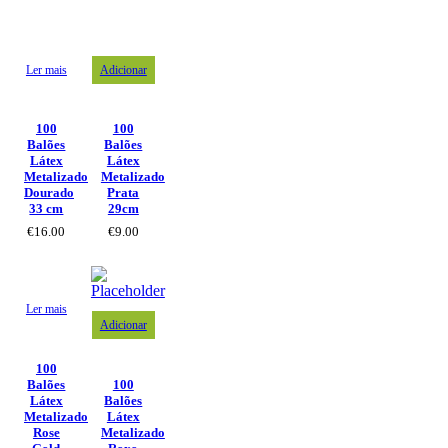
Ler mais
Adicionar
100
100
Balões
Balões
Látex
Látex
Metalizado
Metalizado
Dourado
Prata
33 cm
29cm
€
16.00
€
9.00
Ler mais
Adicionar
100
Balões
100
Látex
Balões
Metalizado
Látex
Rose
Metalizado