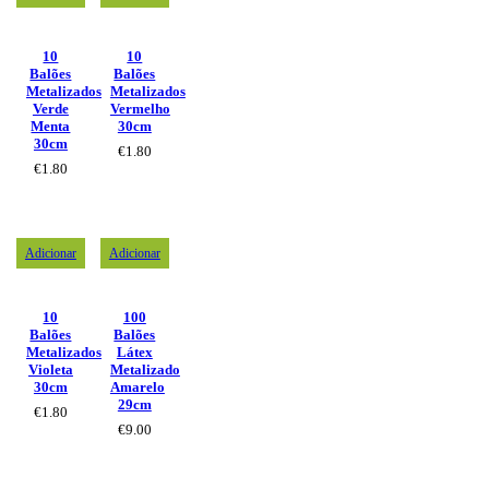
10
10
Balões
Balões
Metalizados
Metalizados
Verde
Vermelho
Menta
30cm
30cm
€
1.80
€
1.80
Adicionar
Adicionar
10
100
Balões
Balões
Metalizados
Látex
Violeta
Metalizado
30cm
Amarelo
29cm
€
1.80
€
9.00