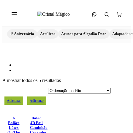
1º Aniversário
Acrílicos
Açucar para Algodão Doce
Adaptadore
A mostrar todos os 5 resultados
Adicionar
Adicionar
6
Balão
Balões
4D Foil
Látex
Caminhão
On The
Caçamba