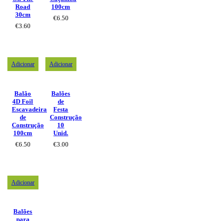
Road
100cm
30cm
€
6.50
€
3.60
Adicionar
Adicionar
Balão
Balões
4D Foil
de
Escavadeira
Festa
de
Construção
Construção
10
100cm
Unid.
€
6.50
€
3.00
Adicionar
Balões
para