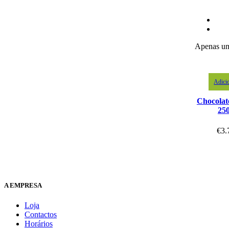
Apenas um
Adici
Chocolat
25
€
3.
A EMPRESA
Loja
Contactos
Horários