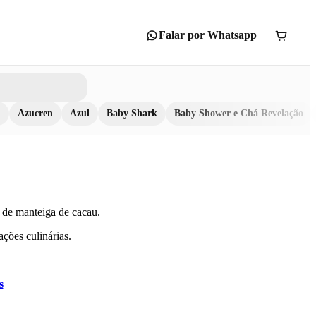
Falar por Whatsapp
n
Azucren
Azul
Baby Shark
Baby Shower e Chá Revelação
de manteiga de cacau.
ações culinárias.
s