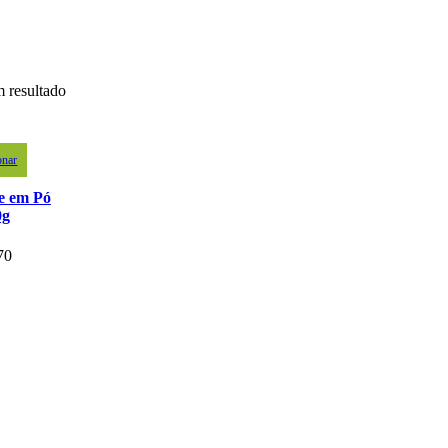
 resultado
onar
e em Pó
0g
70