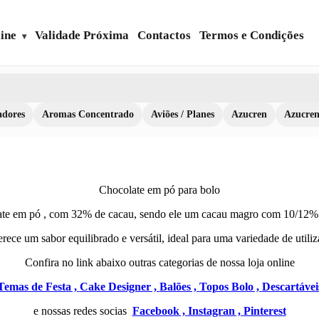
ine
Validade Próxima
Contactos
Termos e Condições
dores
Aromas Concentrado
Aviões / Planes
Azucren
Azucre
Chocolate em pó para bolo
ate em pó , com 32% de cacau, sendo ele um cacau magro com 10/12% 
rece um sabor equilibrado e versátil, ideal para uma variedade de utiliz
Confira no link abaixo outras categorias de nossa loja online
Temas de Festa ,
Cake Designer ,
Balões ,
Topos Bolo ,
Descartávei
e nossas redes socias
Facebook ,
Instagran ,
Pinterest