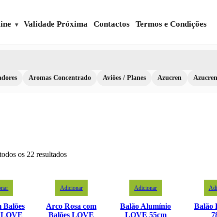
ine
Validade Próxima
Contactos
Termos e Condições
dores
Aromas Concentrado
Aviões / Planes
Azucren
Azucre
todos os 22 resultados
onar
Adicionar
Adicionar
Adi
 Balões
Arco Rosa com
Balão Alumínio
Balão 
a LOVE
Balões LOVE
LOVE 55cm
7