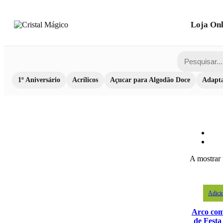
Loja Onl
1º Aniversário
Acrílicos
Açucar para Algodão Doce
Adapta
A mostrar 
Adici
Arco com
de Fest