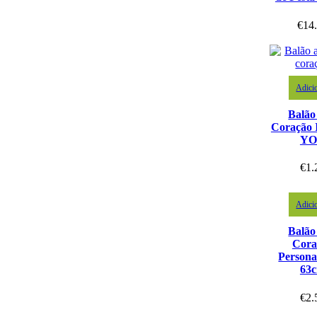
€
14
Adici
Balão
Coração
YO
€
1.
Adici
Balão
Cora
Persona
63
€
2.