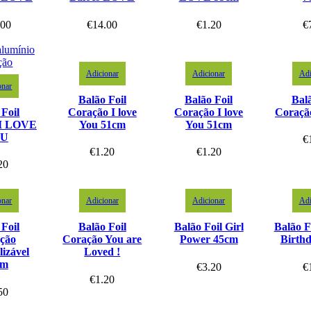
.00
€
14.00
€
1.20
€
Adicionar
Adicionar
Adi
onar
Balão Foil
Balão Foil
Balã
 Foil
Coração I love
Coração I love
Coraçã
 I LOVE
You 51cm
You 51cm
U
€
€
1.20
€
1.20
20
onar
Adicionar
Adicionar
Adi
 Foil
Balão Foil
Balão Foil Girl
Balão F
ção
Coração You are
Power 45cm
Birth
lizável
Loved !
cm
€
3.20
€
€
1.20
50