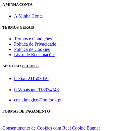
A MINHA CONTA
A Minha Conta
TERMOS GERAIS
Termos e Condições
Política de Privacidade
Política de Cookies
Livro de Reclamações
APOIO AO
CLIENTE
Fixo 211503059
Whatsapp 918934743
cristalmagico@outlook.pt
FORMAS DE PAGAMENTO
Consentimento de Cookies com Real Cookie Banner