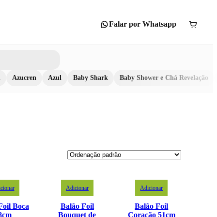
Falar por Whatsapp
n
Azucren
Azul
Baby Shark
Baby Shower e Chá Revelação
cionar
Adicionar
Adicionar
Foil Boca
Balão Foil
Balão Foil
8cm
Bouquet de
Coração 51cm