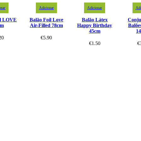
onar
Adicionar
Adicionar
Adi
il LOVE
Balão Foil Love
Balão Látex
Conju
cm
Air-Filled 78cm
Happy Birthday
Balõ
45cm
1
20
€
5.90
€
1.50
€