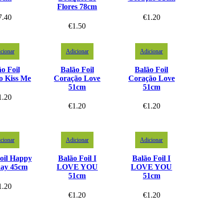
Flores 78cm
7.40
€
1.20
€
1.50
cionar
Adicionar
Adicionar
o Foil
Balão Foil
Balão Foil
o Kiss Me
Coração Love
Coração Love
51cm
51cm
1.20
€
1.20
€
1.20
cionar
Adicionar
Adicionar
oil Happy
Balão Foil I
Balão Foil I
day 45cm
LOVE YOU
LOVE YOU
51cm
51cm
1.20
€
1.20
€
1.20