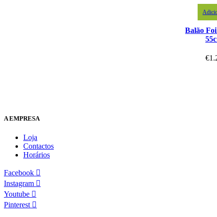
Adici
Balão Fo
55
€
1.
A EMPRESA
Loja
Contactos
Horários
Facebook
Instagram
Youtube
Pinterest