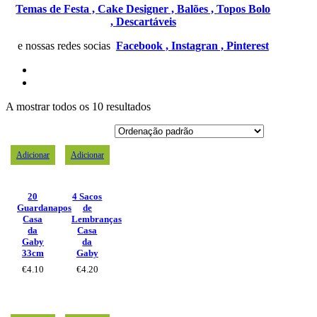
Temas de Festa ,
Cake Designer ,
Balões ,
Topos Bolo
,
Descartáveis
e nossas redes socias
Facebook ,
Instagran ,
Pinterest
A mostrar todos os 10 resultados
Adicionar
Adicionar
20
4 Sacos
Guardanapos
de
Casa
Lembranças
da
Casa
Gaby
da
33cm
Gaby
€
4.10
€
4.20