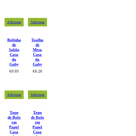
Adicionar
Adicionar
Bolinha
Toalha
de
de
Sabão
Mesa
Casa
Casa
da
da
Gaby
Gaby
€
0.95
€
6.20
Adicionar
Adicionar
Topo
Topo
de Bolo
de Bolo
em
em
Papel
Papel
Casa
Casa