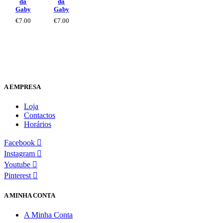
da
da
Gaby
Gaby
€
7.00
€
7.00
A EMPRESA
Loja
Contactos
Horários
Facebook
Instagram
Youtube
Pinterest
A MINHA CONTA
A Minha Conta