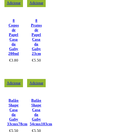
Adicionar
Adicionar
8
8
Copos
Pratos
de
de
Papel
Papel
Casa
Casa
da
da
Gaby
Gaby
200ml
23cm
€
3.80
€
5.50
Adicionar
Adicionar
Balão
Balão
Shape
Shape
Casa
Casa
da
da
Gaby
Gaby
33cmx78cm
54cmx103cm
€
5.50
€
5.50