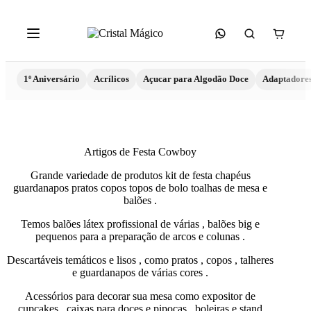
1º Aniversário
Acrílicos
Açucar para Algodão Doce
Adaptadore
Artigos de Festa Cowboy
Grande variedade de produtos kit de festa chapéus
guardanapos pratos copos topos de bolo toalhas de mesa e
balões .
Temos balões látex profissional de várias , balões big e
pequenos para a preparação de arcos e colunas .
Descartáveis temáticos e lisos , como pratos , copos , talheres
e guardanapos de várias cores .
Acessórios para decorar sua mesa como expositor de
cupcakes , caixas para doces e pipocas , boleiras e stand