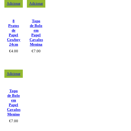
Adicionar
Adicionar
8
Topo
Pratos
de Bolo
de
em
Papel
Papel
Cowboy
Cavalos
24cm
Menina
€
4.00
€
7.00
Adicionar
Topo
de Bolo
em
Papel
Cavalos
Menino
€
7.00