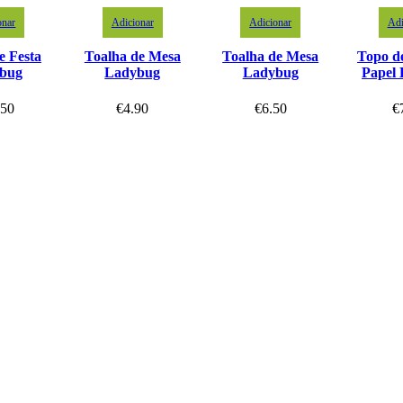
onar
Adicionar
Adicionar
Adi
e Festa
Toalha de Mesa
Toalha de Mesa
Topo d
bug
Ladybug
Ladybug
Papel
.50
€
4.90
€
6.50
€