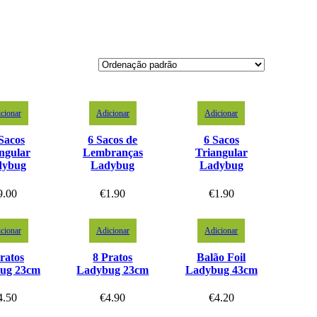
cionar
Adicionar
Adicionar
Sacos
6 Sacos de
6 Sacos
ngular
Lembranças
Triangular
dybug
Ladybug
Ladybug
9.00
€
1.90
€
1.90
cionar
Adicionar
Adicionar
ratos
8 Pratos
Balão Foil
ug 23cm
Ladybug 23cm
Ladybug 43cm
4.50
€
4.90
€
4.20