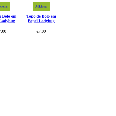
cionar
Adicionar
e Bolo em
Topo de Bolo em
 Ladybug
Papel Ladybug
7.00
€
7.00