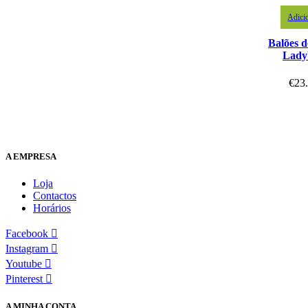
Adici
Balões d
Lady
€
23
A EMPRESA
Loja
Contactos
Horários
Facebook
Instagram
Youtube
Pinterest
A MINHA CONTA