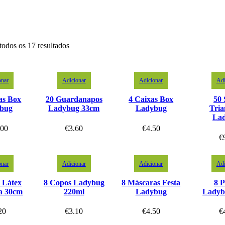
todos os 17 resultados
onar
Adicionar
Adicionar
Adi
as Box
20 Guardanapos
4 Caixas Box
50 
bug
Ladybug 33cm
Ladybug
Tria
La
.00
€
3.60
€
4.50
€
onar
Adicionar
Adicionar
Adi
s Látex
8 Copos Ladybug
8 Máscaras Festa
8 P
a 30cm
220ml
Ladybug
Ladyb
20
€
3.10
€
4.50
€