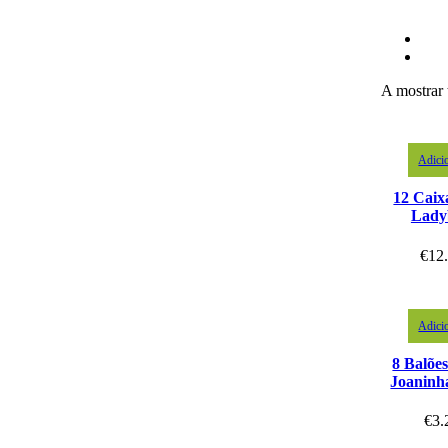
A mostrar 
Adici
12 Caix
Lady
€
12
Adici
8 Balõe
Joaninh
€
3.