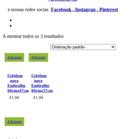
e nossas redes socias
Facebook ,
Instagran ,
Pinterest
A mostrar todos os 3 resultados
Adicionar
Adicionar
Celofane
Celofane
para
para
Embrulho
Embrulho
64cmx47cm
84cmx57cm
€
1.00
€
1.00
Adicionar