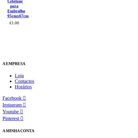
Celofane
para
Embrulho
95cmx67cm
€
1.00
A EMPRESA
Loja
Contactos
Horários
Facebook
Instagram
Youtube
Pinterest
A MINHA CONTA