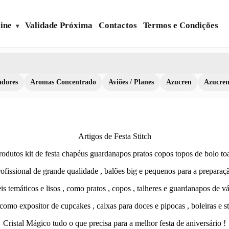
ine
Validade Próxima
Contactos
Termos e Condições
dores
Aromas Concentrado
Aviões / Planes
Azucren
Azucre
Artigos de Festa Stitch
odutos kit de festa chapéus guardanapos pratos copos topos de bolo toa
ofissional de grande qualidade , balões big e pequenos para a preparaçã
s temáticos e lisos , como pratos , copos , talheres e guardanapos de vá
omo expositor de cupcakes , caixas para doces e pipocas , boleiras e s
Cristal Mágico tudo o que precisa para a melhor festa de aniversário !