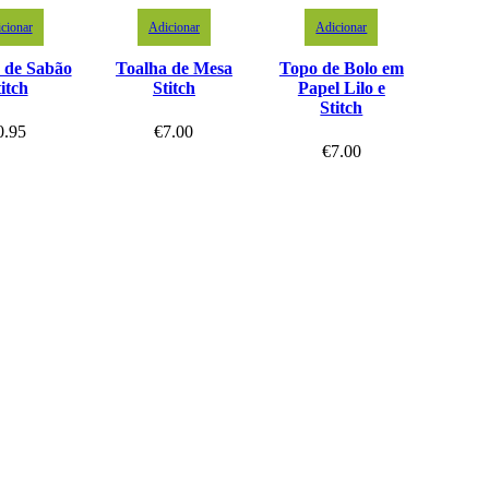
cionar
Adicionar
Adicionar
 de Sabão
Toalha de Mesa
Topo de Bolo em
itch
Stitch
Papel Lilo e
Stitch
0.95
€
7.00
€
7.00