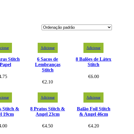
cionar
Adicionar
Adicionar
ras Stitch
6 Sacos de
8 Balões de Látex
Papel
Lembranças
Stitch
Stitch
4.75
€
6.00
€
2.10
cionar
Adicionar
Adicionar
s Stitch &
8 Pratos Stitch &
Balão Foil Stitch
l 19cm
Angel 23cm
& Angel 46cm
4.00
€
4.50
€
4.20