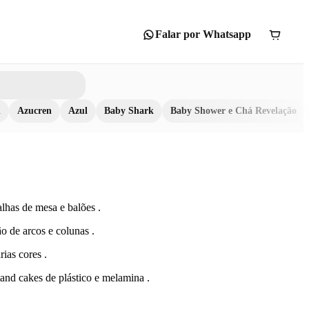
Falar por Whatsapp
n
Azucren
Azul
Baby Shark
Baby Shower e Chá Revelação
lhas de mesa e balões .
o de arcos e colunas .
rias cores .
tand cakes de plástico e melamina .