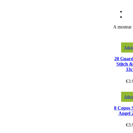
A mostrar 
Adici
20 Guar
Stitch 
33
€
3.
Adici
8 Copos 
Angel 
€
3.