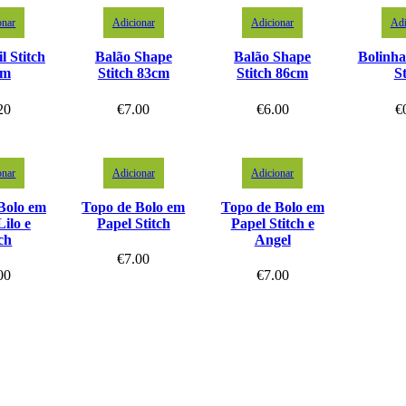
onar
Adicionar
Adicionar
Adi
l Stitch
Balão Shape
Balão Shape
Bolinha
cm
Stitch 83cm
Stitch 86cm
St
20
€
7.00
€
6.00
€
onar
Adicionar
Adicionar
Bolo em
Topo de Bolo em
Topo de Bolo em
Lilo e
Papel Stitch
Papel Stitch e
tch
Angel
€
7.00
00
€
7.00