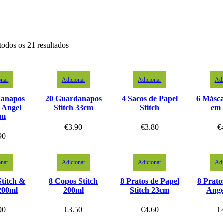
todos os 21 resultados
onar
Adicionar
Adicionar
Adi
danapos
20 Guardanapos
4 Sacos de Papel
6 Másca
& Angel
Stitch 33cm
Stitch
em 
cm
€
3.90
€
3.80
€
90
onar
Adicionar
Adicionar
Adi
Stitch &
8 Copos Stitch
8 Pratos de Papel
8 Prato
200ml
200ml
Stitch 23cm
Ange
90
€
3.50
€
4.60
€