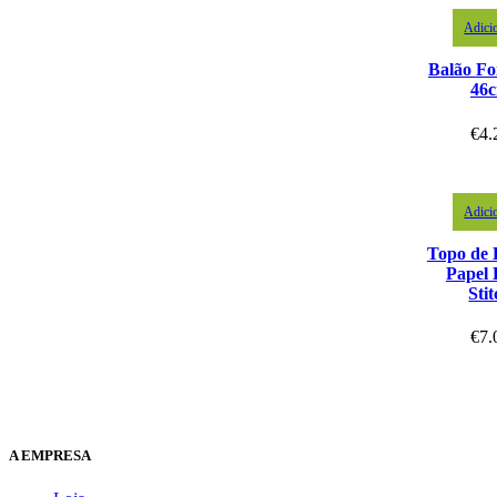
Adici
Balão Foi
46
€
4.
Adici
Topo de 
Papel 
Sti
€
7.
A EMPRESA