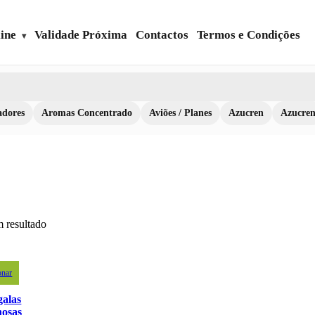
ine
Validade Próxima
Contactos
Termos e Condições
dores
Aromas Concentrado
Aviões / Planes
Azucren
Azucre
 resultado
onar
galas
osas