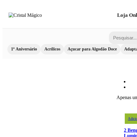
Loja Onl
1º Aniversário
Acrílicos
Açucar para Algodão Doce
Adapta
Apenas um
Adici
2 Ben
Lumin