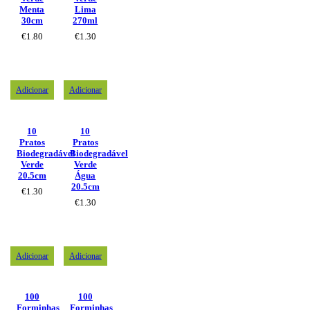
Menta
Lima
30cm
270ml
€
1.80
€
1.30
Adicionar
Adicionar
10
10
Pratos
Pratos
Biodegradável
Biodegradável
Verde
Verde
20.5cm
Água
20.5cm
€
1.30
€
1.30
Adicionar
Adicionar
100
100
Forminhas
Forminhas