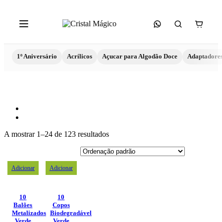
1º Aniversário
Acrílicos
Açucar para Algodão Doce
Adaptadore
A mostrar 1–24 de 123 resultados
Adicionar
Adicionar
10
10
Balões
Copos
Metalizados
Biodegradável
Verde
Verde