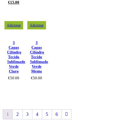
€
15.00
Adicionar
Adicionar
3
3
Capas
Capas
Cilindro
Cilindro
Tecido
Tecido
Sublimado
Sublimado
Verde
Verde
Claro
Menta
€
50.00
€
50.00
1
2
3
4
5
6