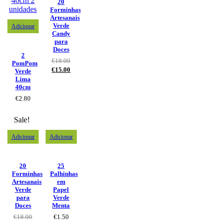
20
Forminhas
Artesanais
Verde
Adicionar
Candy
para
Doces
2
€
18.00
PomPom
€
15.00
Verde
Lima
40cm
€
2.80
Sale!
Adicionar
Adicionar
20
25
Forminhas
Palhinhas
Artesanais
em
Verde
Papel
para
Verde
Doces
Menta
€
18.00
€
1.50