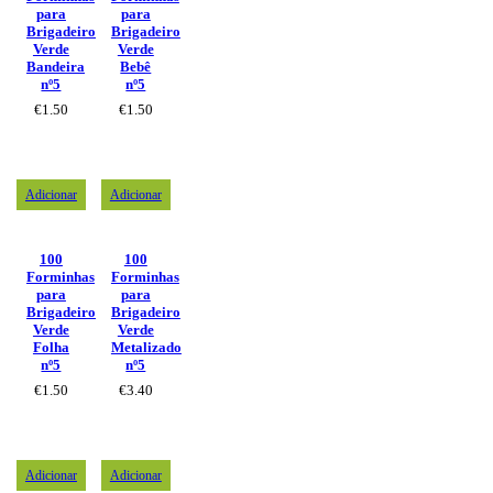
para
para
Brigadeiro
Brigadeiro
Verde
Verde
Bandeira
Bebê
nº5
nº5
€
1.50
€
1.50
Adicionar
Adicionar
100
100
Forminhas
Forminhas
para
para
Brigadeiro
Brigadeiro
Verde
Verde
Folha
Metalizado
nº5
nº5
€
1.50
€
3.40
Adicionar
Adicionar