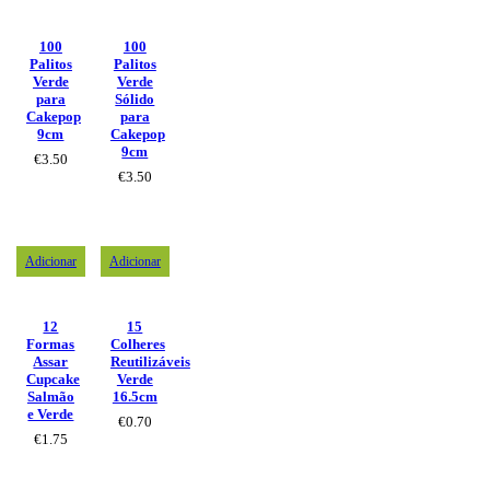
100
100
Palitos
Palitos
Verde
Verde
para
Sólido
Cakepop
para
9cm
Cakepop
9cm
€
3.50
€
3.50
Adicionar
Adicionar
12
15
Formas
Colheres
Assar
Reutilizáveis
Cupcake
Verde
Salmão
16.5cm
e Verde
€
0.70
€
1.75