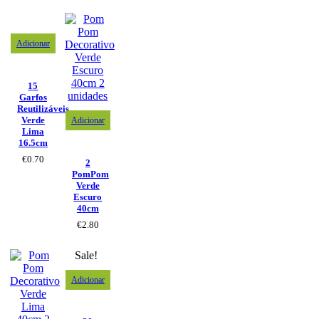
Adicionar
15
Garfos
Reutilizáveis
Verde
Adicionar
Lima
16.5cm
€
0.70
2
PomPom
Verde
Escuro
40cm
€
2.80
Sale!
Adicionar