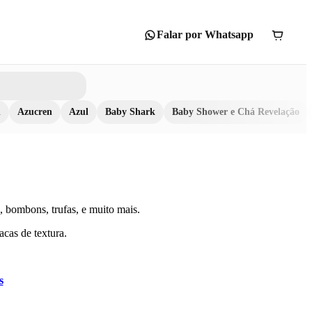
Falar por Whatsapp
n
Azucren
Azul
Baby Shark
Baby Shower e Chá Revelação
 bombons, trufas, e muito mais.
acas de textura.
s