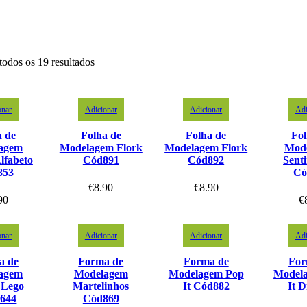
todos os 19 resultados
onar
Adicionar
Adicionar
Adi
a de
Folha de
Folha de
Fol
agem
Modelagem Flork
Modelagem Flork
Mod
lfabeto
Cód891
Cód892
Sent
853
Có
€
8.90
€
8.90
90
€
onar
Adicionar
Adicionar
Adi
a de
Forma de
Forma de
For
agem
Modelagem
Modelagem Pop
Model
 Lego
Martelinhos
It Cód882
It D
644
Cód869