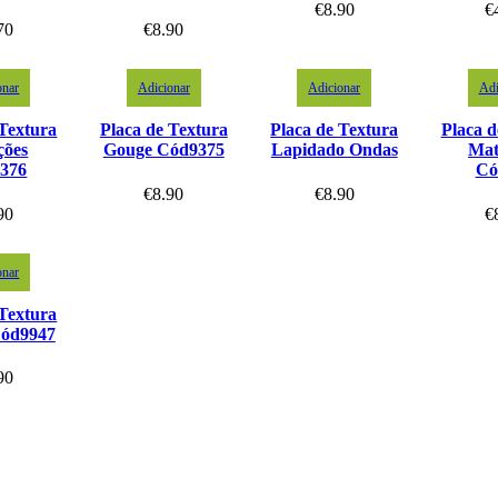
€
8.90
€
70
€
8.90
onar
Adicionar
Adicionar
Adi
 Textura
Placa de Textura
Placa de Textura
Placa d
ções
Gouge Cód9375
Lapidado Ondas
Mat
376
Có
€
8.90
€
8.90
90
€
onar
 Textura
Cód9947
90