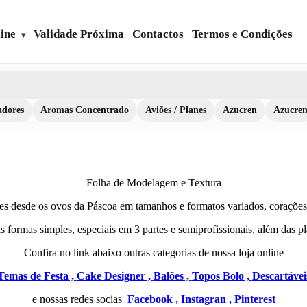
ine
Validade Próxima
Contactos
Termos e Condições
dores
Aromas Concentrado
Aviões / Planes
Azucren
Azucre
Folha de Modelagem e Textura
tes desde os ovos da Páscoa em tamanhos e formatos variados, corações,
s formas simples, especiais em 3 partes e semiprofissionais, além das pl
Confira no link abaixo outras categorias de nossa loja online
Temas de Festa ,
Cake Designer ,
Balões ,
Topos Bolo ,
Descartávei
e nossas redes socias
Facebook ,
Instagran ,
Pinterest