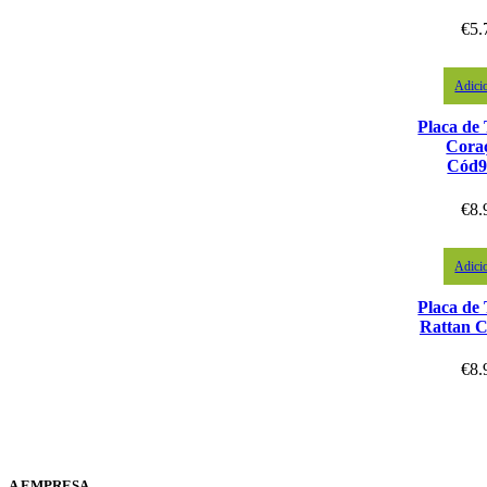
€
5.
Adici
Placa de
Cora
Cód9
€
8.
Adici
Placa de
Rattan 
€
8.
A EMPRESA