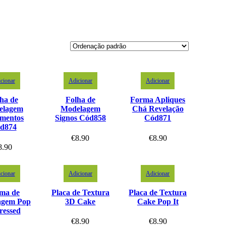
cionar
Adicionar
Adicionar
ha de
Folha de
Forma Apliques
elagem
Modelagem
Chá Revelação
imentos
Signos Cód858
Cód871
d874
€
8.90
€
8.90
8.90
cionar
Adicionar
Adicionar
ma de
Placa de Textura
Placa de Textura
agem Pop
3D Cake
Cake Pop It
ressed
€
8.90
€
8.90