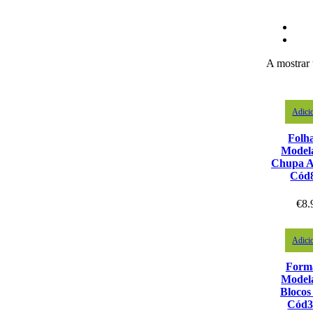
A mostrar 
Adici
Folh
Model
Chupa A
Cód
€
8.
Adici
Form
Model
Blocos
Cód3