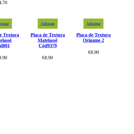
4.70
cionar
Adicionar
Adicionar
e Textura
Placa de Textura
Placa de Textura
elassê
Matelassê
Origame 2
d801
Cód9379
€
8.90
8.90
€
8.90