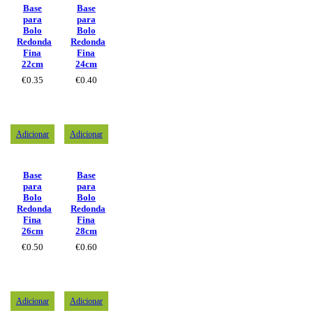
Base
Base
para
para
Bolo
Bolo
Redonda
Redonda
Fina
Fina
22cm
24cm
€
0.35
€
0.40
Adicionar
Adicionar
Base
Base
para
para
Bolo
Bolo
Redonda
Redonda
Fina
Fina
26cm
28cm
€
0.50
€
0.60
Adicionar
Adicionar