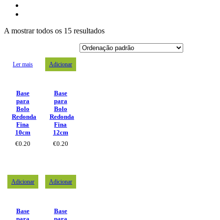
A mostrar todos os 15 resultados
Ler mais
Adicionar
Base
Base
para
para
Bolo
Bolo
Redonda
Redonda
Fina
Fina
10cm
12cm
€
0.20
€
0.20
Adicionar
Adicionar
Base
Base
para
para