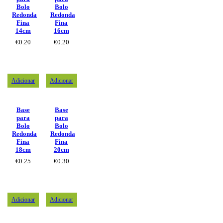
Bolo
Bolo
Redonda
Redonda
Fina
Fina
14cm
16cm
€
0.20
€
0.20
Adicionar
Adicionar
Base
Base
para
para
Bolo
Bolo
Redonda
Redonda
Fina
Fina
18cm
20cm
€
0.25
€
0.30
Adicionar
Adicionar