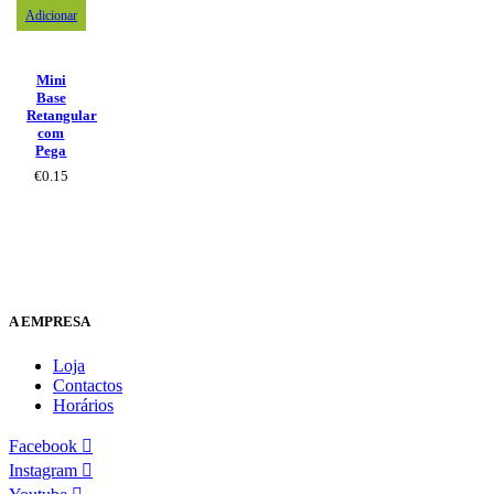
Adicionar
Mini
Base
Retangular
com
Pega
€
0.15
A EMPRESA
Loja
Contactos
Horários
Facebook
Instagram