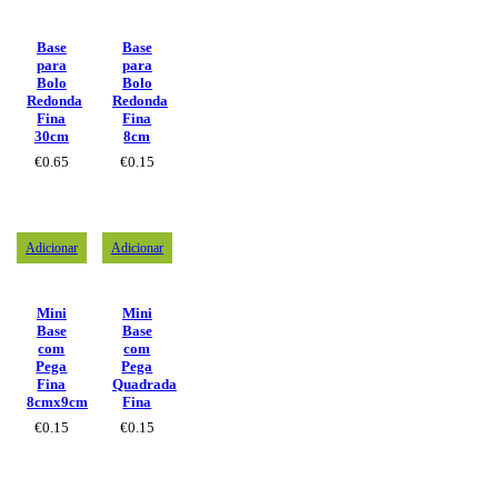
Base
Base
para
para
Bolo
Bolo
Redonda
Redonda
Fina
Fina
30cm
8cm
€
0.65
€
0.15
Adicionar
Adicionar
Mini
Mini
Base
Base
com
com
Pega
Pega
Fina
Quadrada
8cmx9cm
Fina
€
0.15
€
0.15