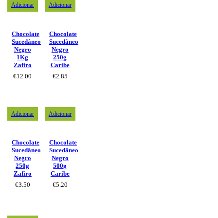
Adicionar
Adicionar
Chocolate
Chocolate
Sucedâneo
Sucedâneo
Negro
Negro
1Kg
250g
Zafiro
Caribe
€
12.00
€
2.85
Adicionar
Adicionar
Chocolate
Chocolate
Sucedâneo
Sucedâneo
Negro
Negro
250g
500g
Zafiro
Caribe
€
3.50
€
5.20