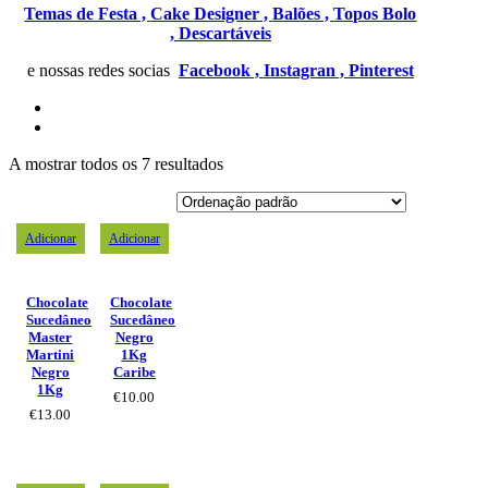
Temas de Festa ,
Cake Designer ,
Balões ,
Topos Bolo
,
Descartáveis
e nossas redes socias
Facebook ,
Instagran ,
Pinterest
A mostrar todos os 7 resultados
Adicionar
Adicionar
Chocolate
Chocolate
Sucedâneo
Sucedâneo
Master
Negro
Martini
1Kg
Negro
Caribe
1Kg
€
10.00
€
13.00