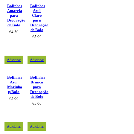
Bolinhas
Bolinhas
Amarela
Azul
para
Claro
Decoração
para
de Bolo
Decoração
de Bolo
€
4.50
€
5.00
Adicionar
Adicionar
Bolinhas
Bolinhas
Azul
Branca
Marinho
para
p/Bolo
Decoração
de Bolo
€
5.00
€
5.00
Adicionar
Adicionar