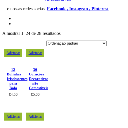
e nossas redes socias
Facebook ,
Instagran ,
Pinterest
A mostrar 1–24 de 28 resultados
Adicionar
Adicionar
12
30
Bolinhas
Corações
Irisdescentes
Decorativos
para
não
Bolo
Comestíveis
€
4.50
€
5.00
Adicionar
Adicionar