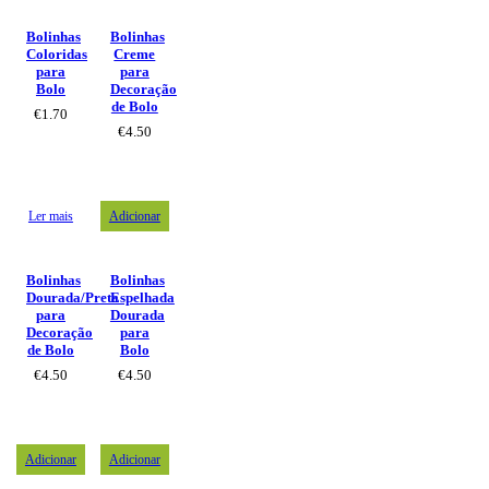
Bolinhas
Bolinhas
Coloridas
Creme
para
para
Bolo
Decoração
de Bolo
€
1.70
€
4.50
Ler mais
Adicionar
Bolinhas
Bolinhas
Dourada/Preta
Espelhada
para
Dourada
Decoração
para
de Bolo
Bolo
€
4.50
€
4.50
Adicionar
Adicionar