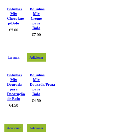
Bolinhas
Bolinhas
Mix
Mix
Chocolate
Creme
p/Bolo
para
Bolo
€
5.00
€
7.00
Ler mais
Adicionar
Bolinhas
Bolinhas
Mix
Mix
Dourada
Dourada/Prata
para
para
Decoração
Bolo
de Bolo
€
4.50
€
4.50
Adicionar
Adicionar