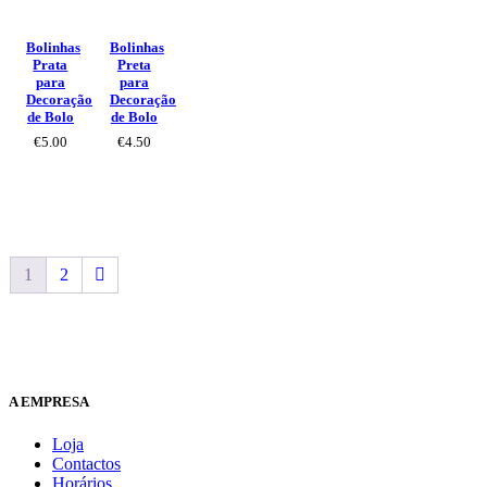
Bolinhas
Bolinhas
Prata
Preta
para
para
Decoração
Decoração
de Bolo
de Bolo
€
5.00
€
4.50
1
2
A EMPRESA
Loja
Contactos
Horários