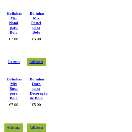
Bolinhas
Bolinhas
Mix
Mix
Natal
Pastel
para
para
Bolo
Bolo
€
7.00
€
5.00
Ler mais
Adicionar
Bolinhas
Bolinhas
Mix
Ouro
Rosa
para
para
Decoração
Bolo
de Bolo
€
7.00
€
5.00
Adicionar
Adicionar