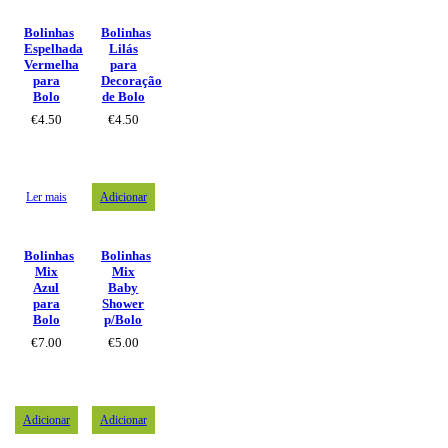
Bolinhas
Bolinhas
Espelhada
Lilás
Vermelha
para
para
Decoração
Bolo
de Bolo
€
4.50
€
4.50
Ler mais
Adicionar
Bolinhas
Bolinhas
Mix
Mix
Azul
Baby
para
Shower
Bolo
p/Bolo
€
7.00
€
5.00
Adicionar
Adicionar