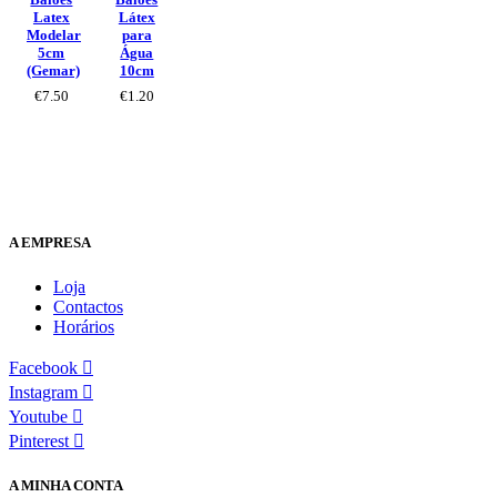
Latex
Látex
Modelar
para
5cm
Água
(Gemar)
10cm
€
7.50
€
1.20
A EMPRESA
Loja
Contactos
Horários
Facebook
Instagram
Youtube
Pinterest
A MINHA CONTA