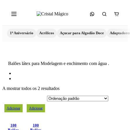
1º Aniversário
Acrílicos
Açucar para Algodão Doce
Adaptadore
Balões látex para Modelagem e enchimento com água .
A mostrar todos os 2 resultados
Adicionar
Adicionar
100
100
Balões
Balões