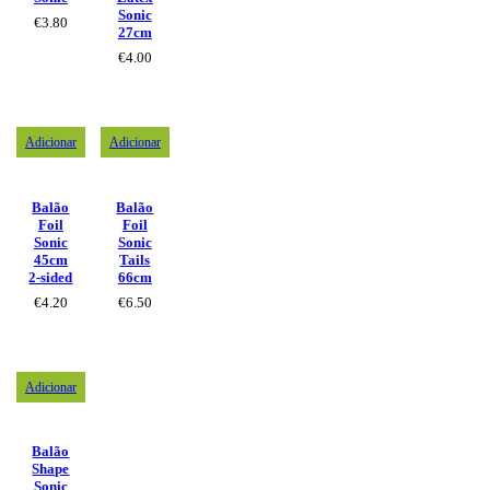
Sonic
€
3.80
27cm
€
4.00
Adicionar
Adicionar
Balão
Balão
Foil
Foil
Sonic
Sonic
45cm
Tails
2-sided
66cm
€
4.20
€
6.50
Adicionar
Balão
Shape
Sonic