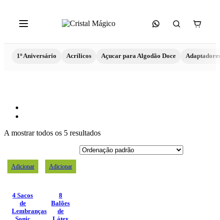
1º Aniversário
Acrílicos
Açucar para Algodão Doce
Adaptadore
A mostrar todos os 5 resultados
Adicionar
Adicionar
4 Sacos
8
de
Balões
Lembranças
de
Sonic
Látex