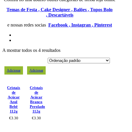
Temas de Festa ,
Cake Designer ,
Balões ,
Topos Bolo
,
Descartáveis
e nossas redes socias
Facebook ,
Instagran ,
Pinterest
A mostrar todos os 4 resultados
Adicionar
Adicionar
Cristais
Cristais
de
de
Açúcar
Açúcar
Azul
Branco
Bebê
Perolado
112g
112g
€
3.30
€
3.30