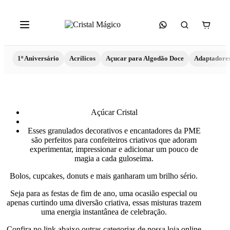
1º Aniversário
Acrílicos
Açucar para Algodão Doce
Adaptadore
Açúcar Cristal
Esses granulados decorativos e encantadores da PME
são perfeitos para confeiteiros criativos que adoram
experimentar, impressionar e adicionar um pouco de
magia a cada guloseima.
Bolos, cupcakes, donuts e mais ganharam um brilho sério.
Seja para as festas de fim de ano, uma ocasião especial ou
apenas curtindo uma diversão criativa, essas misturas trazem
uma energia instantânea de celebração.
Confira no link abaixo outras categorias de nossa loja online