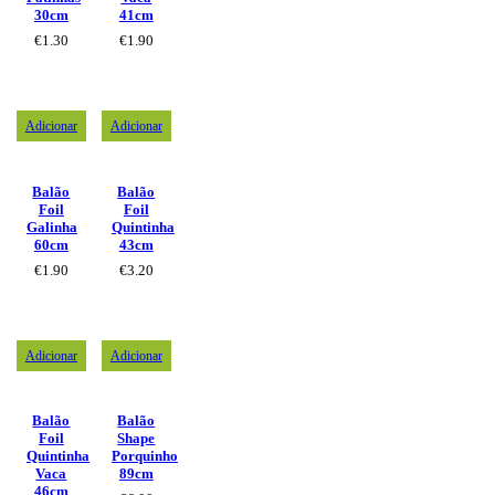
30cm
41cm
€
1.30
€
1.90
Adicionar
Adicionar
Balão
Balão
Foil
Foil
Galinha
Quintinha
60cm
43cm
€
1.90
€
3.20
Adicionar
Adicionar
Balão
Balão
Foil
Shape
Quintinha
Porquinho
Vaca
89cm
46cm