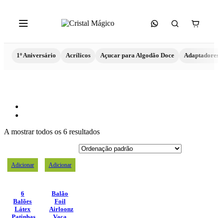
1º Aniversário
Acrílicos
Açucar para Algodão Doce
Adaptadore
A mostrar todos os 6 resultados
Adicionar
Adicionar
6
Balão
Balões
Foil
Látex
Airloonz
Patinhas
Vaca