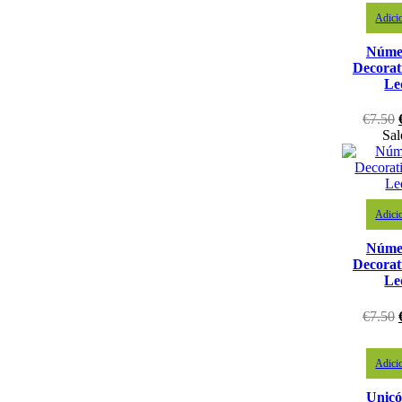
Adici
Núme
Decorat
Le
€
7.50
Sal
Adici
Núme
Decorat
Le
€
7.50
Adici
Unicó