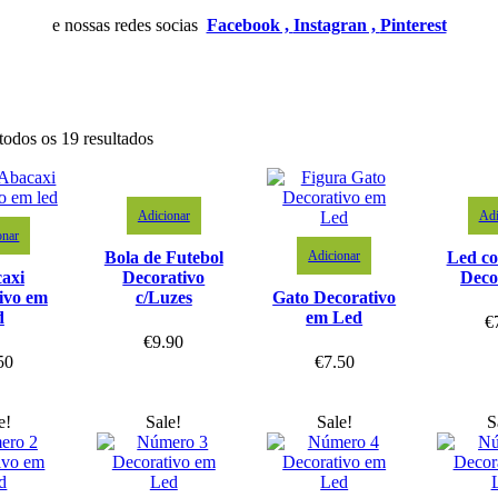
e nossas redes socias
Facebook ,
Instagran ,
Pinterest
todos os 19 resultados
Adicionar
Adi
onar
Adicionar
Bola de Futebol
Led co
axi
Decorativo
Deco
ivo em
c/Luzes
Gato Decorativo
d
em Led
€
€
9.90
50
€
7.50
e!
Sale!
Sale!
S