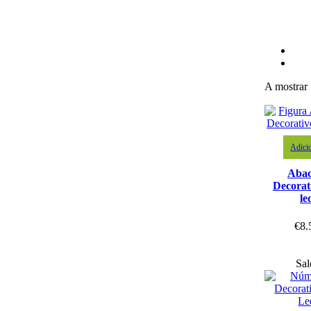
A mostrar 
Adici
Abac
Decorat
le
€
8.
Sal