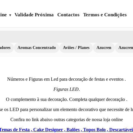
ine
Validade Próxima
Contactos
Termos e Condições
dores
Aromas Concentrado
Aviões / Planes
Azucren
Azucre
Números e Figuras em Led para decoração de festas e eventos .
Figuras LEÐ
.
O complemento à sua decoração. Completa qualquer decoração .
e os LED para personalizar um elemento decorativo que necessite de l
Confira no link abaixo outras categorias de nossa loja online
Temas de Festa ,
Cake Designer ,
Balões ,
Topos Bolo ,
Descartávei