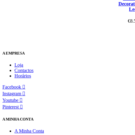
Decorat
Le
€
8.
A EMPRESA
Loja
Contactos
Horários
Facebook
Instagram
Youtube
Pinterest
A MINHA CONTA
A Minha Conta