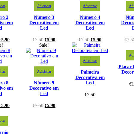
onar
Adicionar
Adicionar
Adi
ro 2
Número 3
Número 4
Núm
ivo em
Decorativo em
Decorativo em
Decor
d
Led
Led
€
5.90
€
7.50
€
5.90
€
7.50
€
5.90
€
7.5
e!
Sale!
Adi
Adicionar
Placar
onar
Adicionar
Palmeira
Decor
Decorativa em
ro 8
Número 9
Led
€
1
ivo em
Decorativo em
d
Led
€
7.50
€
5.90
€
7.50
€
5.90
onar
rnio