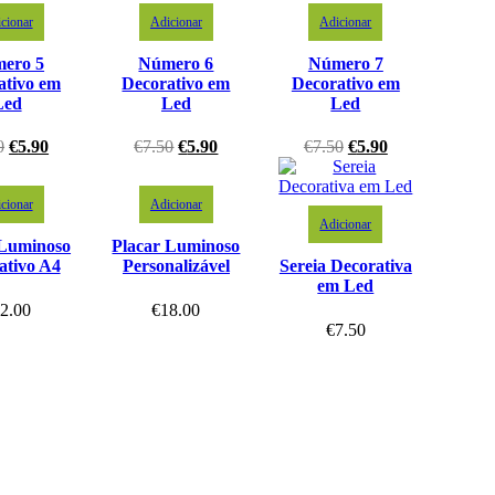
cionar
Adicionar
Adicionar
ero 5
Número 6
Número 7
ativo em
Decorativo em
Decorativo em
Led
Led
Led
0
€
5.90
€
7.50
€
5.90
€
7.50
€
5.90
cionar
Adicionar
Adicionar
 Luminoso
Placar Luminoso
ativo A4
Personalizável
Sereia Decorativa
em Led
2.00
€
18.00
€
7.50