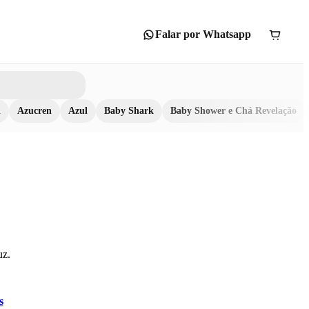
Falar por Whatsapp
n
Azucren
Azul
Baby Shark
Baby Shower e Chá Revelação
uz.
s