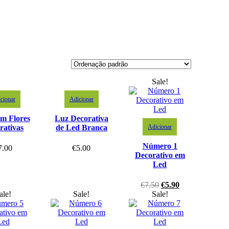
Sale!
cionar
Adicionar
m Flores
Luz Decorativa
Adicionar
rativas
de Led Branca
Número 1
7.00
€
5.00
Decorativo em
Led
€
7.50
€
5.90
ale!
Sale!
Sale!