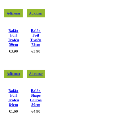
Adicionar
Adicionar
Balão
Balão
Foil
Foil
Troféu
Troféu
59cm
72cm
€
3.90
€
3.90
Adicionar
Adicionar
Balão
Balão
Foil
Shape
Troféu
Carros
84cm
80cm
€
1.60
€
4.90