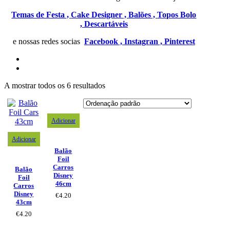
Temas de Festa ,
Cake Designer ,
Balões ,
Topos Bolo
,
Descartáveis
e nossas redes socias
Facebook ,
Instagran ,
Pinterest
A mostrar todos os 6 resultados
Adicionar
Adicionar
Balão
Foil
Carros
Balão
Disney
Foil
46cm
Carros
Disney
€
4.20
43cm
€
4.20