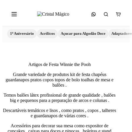
1º Aniversário
Acrílicos
Açucar para Algodão Doce
Adaptadore
Artigos de Festa Winnie the Pooh
Grande variedade de produtos kit de festa chapéus
guardanapos pratos copos topos de bolo toalhas de mesa e
balões .
Temos balões látex profissional de grande qualidade , balões
big e pequenos para a preparação de arcos e colunas .
Descartáveis temáticos e lisos , como pratos , copos , talheres
e guardanapos de várias cores .
Acessórios para decorar sua mesa como expositor de
cupcakes , caixas para doces e pipocas , boleiras e stand