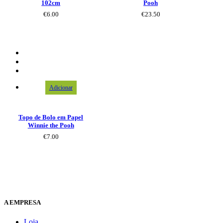
102cm
Pooh
€
6.00
€
23.50
Adicionar
Topo de Bolo em Papel
Winnie the Pooh
€
7.00
A EMPRESA
Loja