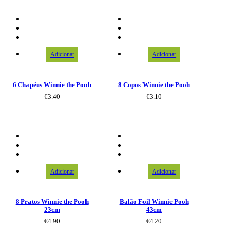
Adicionar
Adicionar
6 Chapéus Winnie the Pooh
8 Copos Winnie the Pooh
€
3.40
€
3.10
Adicionar
Adicionar
8 Pratos Winnie the Pooh
Balão Foil Winnie Pooh
23cm
43cm
€
4.90
€
4.20