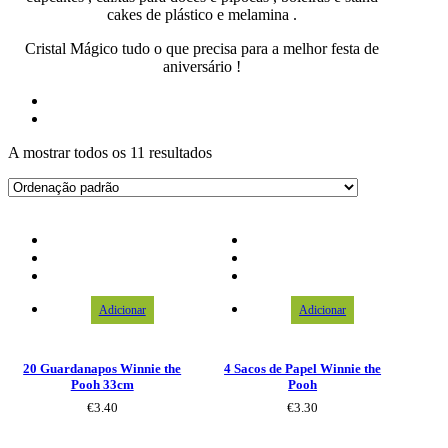
cakes de plástico e melamina .
Cristal Mágico tudo o que precisa para a melhor festa de
aniversário !
A mostrar todos os 11 resultados
Adicionar
Adicionar
20 Guardanapos Winnie the
4 Sacos de Papel Winnie the
Pooh 33cm
Pooh
€
3.40
€
3.30