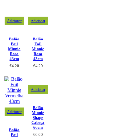
Adicionar
Adicionar
Balão
Balão
Foil
Foil
Minnie
Minnie
Rosa
Rosa
43cm
43cm
€
4.20
€
4.20
Adicionar
Balão
Adicionar
Minnie
Shape
Cabeça
66cm
Balão
€
6.00
Foil