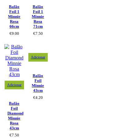
Balão
Balão
Foil 1
Foil 1
Minnie
Minnie
Rosa
Rosa
66cm
71cm
€
9.00
€
7.50
Adicionar
Balão
Foil
Adicionar
Minnie
43cm
€
4.20
Balão
Foil
Diamond
Minnie
Rosa
43cm
€
7.50