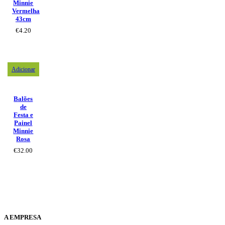
Minnie
Vermelha
43cm
€
4.20
Adicionar
Balões
de
Festa e
Painel
Minnie
Rosa
€
32.00
A EMPRESA