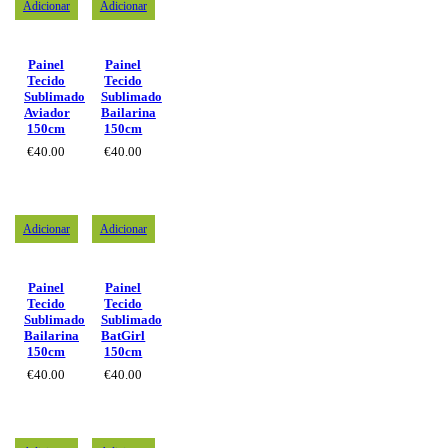
Adicionar
Adicionar
Painel
Painel
Tecido
Tecido
Sublimado
Sublimado
Aviador
Bailarina
150cm
150cm
€
40.00
€
40.00
Adicionar
Adicionar
Painel
Painel
Tecido
Tecido
Sublimado
Sublimado
Bailarina
BatGirl
150cm
150cm
€
40.00
€
40.00