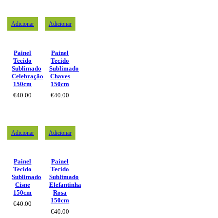
Adicionar
Adicionar
Painel
Painel
Tecido
Tecido
Sublimado
Sublimado
Celebração
Chaves
150cm
150cm
€
40.00
€
40.00
Adicionar
Adicionar
Painel
Painel
Tecido
Tecido
Sublimado
Sublimado
Cisne
Elefantinha
150cm
Rosa
150cm
€
40.00
€
40.00