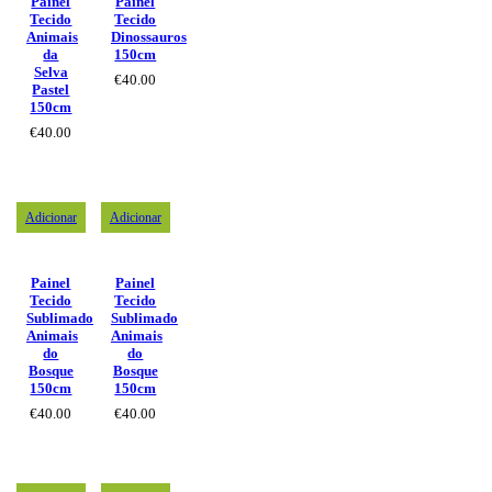
Painel
Painel
Tecido
Tecido
Animais
Dinossauros
da
150cm
Selva
€
40.00
Pastel
150cm
€
40.00
Adicionar
Adicionar
Painel
Painel
Tecido
Tecido
Sublimado
Sublimado
Animais
Animais
do
do
Bosque
Bosque
150cm
150cm
€
40.00
€
40.00