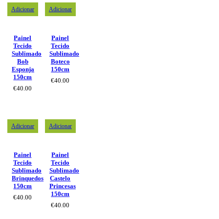
Adicionar
Adicionar
Painel
Painel
Tecido
Tecido
Sublimado
Sublimado
Bob
Boteco
Esponja
150cm
150cm
€
40.00
€
40.00
Adicionar
Adicionar
Painel
Painel
Tecido
Tecido
Sublimado
Sublimado
Brinquedos
Castelo
150cm
Princesas
150cm
€
40.00
€
40.00