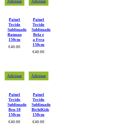
Adicionar
Adicionar
Painel
Painel
Tecido
Tecido
Sublimado
Sublimado
Batman
Bela e
150cm
a Fera
150cm
€
40.00
€
40.00
Adicionar
Adicionar
Painel
Painel
Tecido
Tecido
Sublimado
Sublimado
Ben 10
BichiKids
150cm
150cm
€
40.00
€
40.00