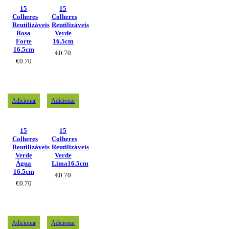
15
15
Colheres
Colheres
Reutilizáveis
Reutilizáveis
Rosa
Verde
Forte
16.5cm
16.5cm
€
0.70
€
0.70
Adicionar
Adicionar
15
15
Colheres
Colheres
Reutilizáveis
Reutilizáveis
Verde
Verde
Água
Lima16.5cm
16.5cm
€
0.70
€
0.70
Adicionar
Adicionar