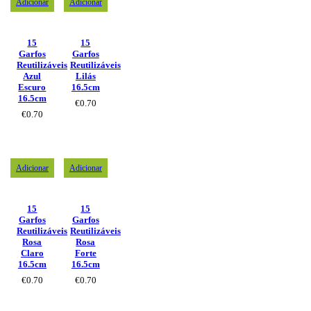
Adicionar
Adicionar
15
15
Garfos
Garfos
Reutilizáveis
Reutilizáveis
Azul
Lilás
Escuro
16.5cm
16.5cm
€
0.70
€
0.70
Adicionar
Adicionar
15
15
Garfos
Garfos
Reutilizáveis
Reutilizáveis
Rosa
Rosa
Claro
Forte
16.5cm
16.5cm
€
0.70
€
0.70