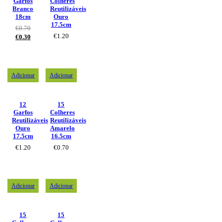
Garfos
Colheres
Branco
Reutilizáveis
18cm
Ouro
17.5cm
€
0.70
€
1.20
€
0.30
Adicionar
Adicionar
12
15
Garfos
Colheres
Reutilizáveis
Reutilizáveis
Ouro
Amarelo
17.5cm
16.5cm
€
1.20
€
0.70
Adicionar
Adicionar
15
15